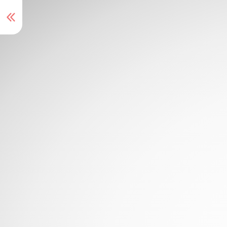
峨眉湖 - 紹介
動画
峨眉湖環湖步道
遊覧船埠頭
細茅埔つり橋
大自然文化世界
メニュー切り替えボタン