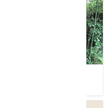
苗栗縣大湖鄉｜觀螢賞桐桂竹之旅
價格：1500/人