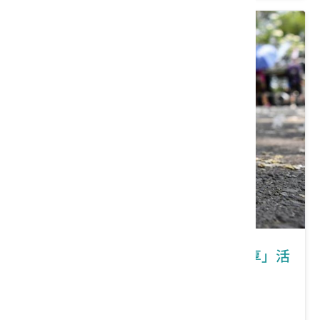
彰化縣員林市｜「花舞員林 幸福桐享」活
動