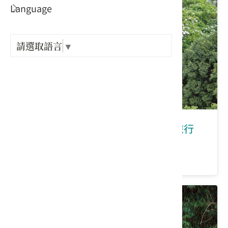
Language
出關古
紀念戳
請選取語言
▼
樟之細
GPX路
苗栗縣大湖鄉｜大湖薑麻園客庄小旅行
價格：300/人