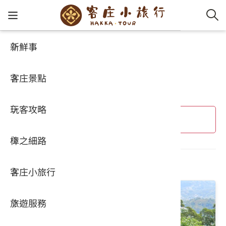
新鮮事
客庄小旅行
客家新
認識客
好客夯
走訪細
桐花小
大眾運
中文
桐花小旅行
客庄景點
社群講
好玩景
客庄好
小粗坑
推薦遊
影片專
English
玩客攻略
客庄智
客家特
渡南古道
達人帶
好站連
日本語
進階搜尋
樟之細路
虛擬旅
HA-FOO
石峎古
自主制
常見問
共 9 個結果
客庄小旅行
即時影
鳴鳳古
服務中
旅遊服務
桐花花
老官道(
旅遊專