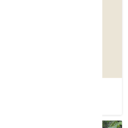
屏東縣竹田鄉｜桐花仰愛．客庄行
價格：600/人