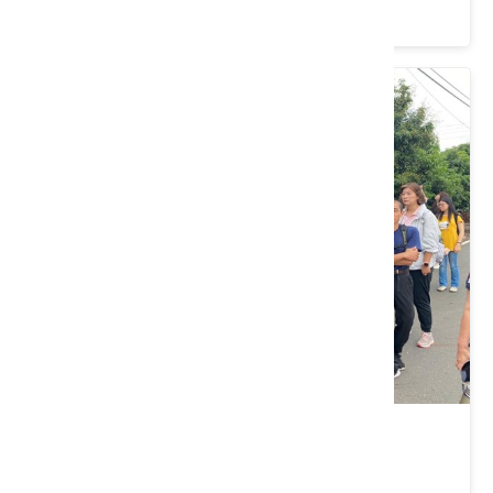
價格：200/人
彰化縣芬園鄉｜一桐賞桐趣