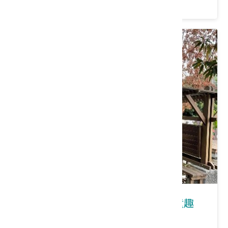
價格：0/人
彰化縣芬園鄉｜桐心協力‧賞桐遊童趣