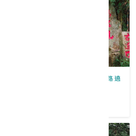
苗栗縣獅潭鄉｜2026桐花祭-桐香細路 遶
尞苗栗
價格：0/人