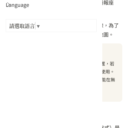
出經過的路線，萬一發生意外，也能準確通報座
Language
出關古
標，對外求援。
紀念戳
※提醒：登山地圖會詳細標示山徑與等高線，為了
請選取語言
▼
確保安全，登山前請務必下載專用的登山地圖。
樟之細
為什麼要下載離線地圖
GPX路
登山APP的GPS訊號只能顯示你的當前位置，若
在山區沒有網路，APP的地圖功能將無法使用。
只有事先下載「離線地圖」到手機內，才能在無
網路的地方查看「你目前身在何處」。
什麼是GPX?
GPX（GPS eXchange Format，GPS 交換格式）是