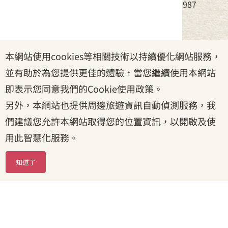
電話：(02)8995-6988，傳真：(02)8995-6987
服務時間：周一至周五08:30~17:30
本網站使用cookies等相關技術以持續優化網站服務，
政府網站資料開放宣告
|
資訊安全宣告
|
隱私權宣告
並有助於為您提供更佳的體驗，當您繼續使用本網站
|
客家委員會
|
客服信箱
即表示您同意我們的Cookie使用政策。
另外，本網站也提供周邊旅遊資訊自動偵測服務，我
們建議您允許本網站取得您的位置資訊，以開啟及使
用此智慧化服務。
知道了