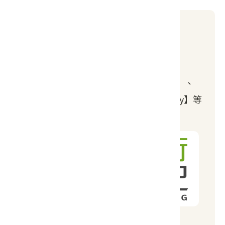
步驟1
下載APP
下載適合臺灣登山者使用的「離線地圖」
APP，如【Hikingbook】、【健行筆記】、
【綠野遊蹤】、【Maps.me】、【Windy】等
（可提供讀取GPX格式）。
Hikingbook
健行筆記