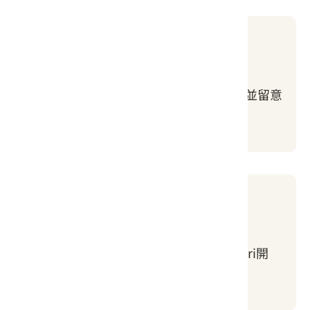
步驟2
查詢離線地圖
上網搜尋欲行走的路徑軌跡檔案(GPX)，並留意
檔案來源是否正確。
步驟3
下載GPX檔案
點選並下載檔案（iOS系統預設使用Safari開
啟，Android系統則需開啟APP匯入）。