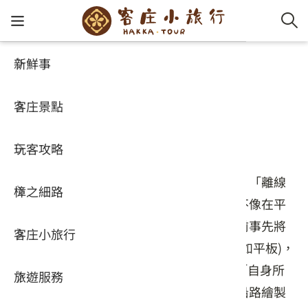
新鮮事
樟之細路
客家新
認識客
好客夯
走訪細
桐花小
大眾運
中文
GPX路線地圖
客庄景點
社群講
好玩景
客庄好
小粗坑
推薦遊
影片專
English
什麼是離線地圖？
玩客攻略
客庄智
客家特
渡南古道
達人帶
好站連
日本語
「離線地圖」是可事先下載的地圖數據包，「離線
樟之細路
虛擬旅
HA-FOO
石峎古
自主制
常見問
（沒有網路）」也能看的地圖。在山上並不像在平
地隨時有收訊或網路，因此建議在出發之前事先將
客庄小旅行
即時影
鳴鳳古
服務中
「離線地圖」下載到手機或可攜帶裝置中(如平板)，
才能在沒網路地方，透過GPS訊號，看到「自身所
旅遊服務
桐花花
老官道(
旅遊專
在位置」。離線地圖不管走到哪裡，都會沿路繪製