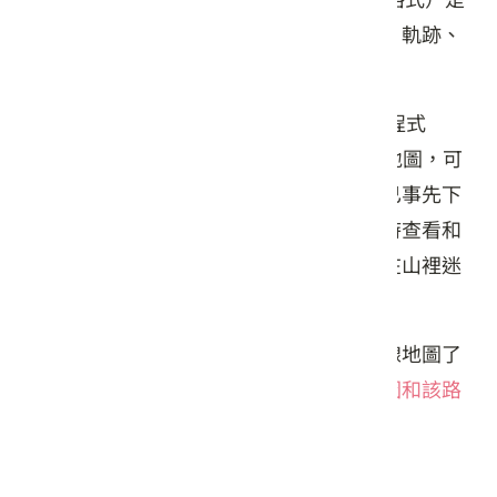
一種最常見的檔案格式，用來儲存紀錄點、軌跡、
或路線。
將 GPX 檔案匯入可讀取此類型檔案的應用程式
（如：離線地圖 App），搭配相應區域的地圖，可
以在地圖上查看路線資訊。由於這些地圖已事先下
載到裝置，即使在無網路的情況下也能隨時查看和
對照。正確使用這些資源，可以大幅降低在山裡迷
路的風險。
一般在登山前，我們通常說的「你下載離線地圖了
嗎？」其實是指下載該登山區域的
登山地圖和該路
線的GPX檔
。
離線地圖使用教學