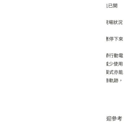
使用APP時，請確保手機的GPS定位服務功能已開
啟。
GPX軌跡檔僅供參考，實際登山行進時應依現場狀況
判斷，以免發生危險。
登山時切勿邊行進邊查看手機，如需查看，應停下來
在安全地點操作。
登山過程中務必保持手機電量充足。除了攜帶行動電
源，還可關閉藍牙、WiFi，降低螢幕亮度，減少使用
手機以節省電量。關閉行動數據並開啟飛航模式亦能
延長電池續航力，但此時僅能進行定位和記錄軌跡，
請依實際情況調整設定。
樟之細路GPX路線下載
以下提供樟之細路的GPX檔案格式下載，歡迎參考
使用。