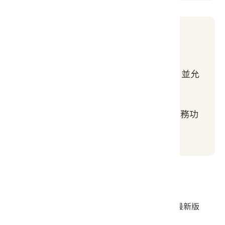
步驟4
進入APP操作
將檔案匯入APP後即可看見路徑軌跡檔，並允
許APP使用GPS定位，以確認自身位置。
※使用APP時記得確認手機的GPS定位服務功
能有開啟。
離線地圖使用注意事項
出發前，請確認「離線地圖」APP已更新至最新版
本。建議在網路訊號良好的地方進行更新。