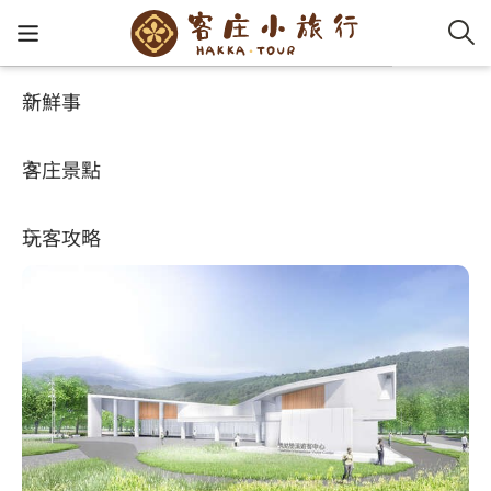
新鮮事
客庄景點
好玩景點
客家新
認識客
好客夯
走訪細
桐花小
大眾運
中文
秀姑巒溪遊客中心
客庄景點
社群講
好玩景
客庄好
小粗坑
推薦遊
影片專
English
4.1
玩客攻略
客庄智
客家特
渡南古道
達人帶
好站連
日本語
樟之細路
虛擬旅
HA-FOO
石峎古
自主制
常見問
客庄小旅行
即時影
鳴鳳古
服務中
旅遊服務
桐花花
老官道(
旅遊專