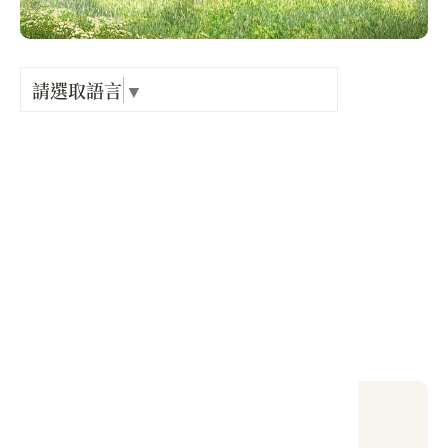
Language
出關古
紀念戳
請選取語言
▼
電話 :
+886-3-8875400
樟之細
地址 :
花蓮縣 瑞穗鄉 中山路三段215號
GPX路
開放時間 :
全天候開放
#其他景點
當地天氣