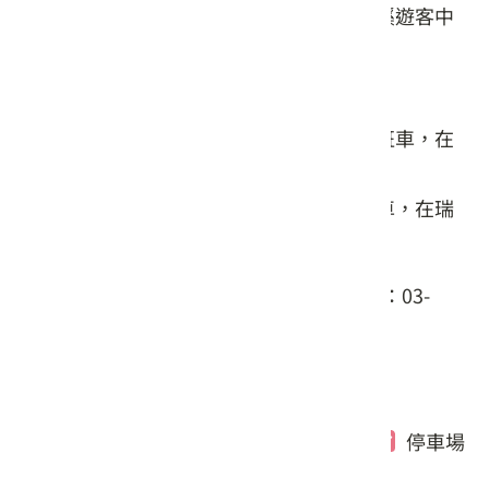
線標碑後，接瑞港公路，亦可抵達秀姑巒溪遊客中
心。
【大眾運輸】
南下：由花蓮火車站前搭往富里、玉里的班車，在
瑞穗站下車。
北上：由台東火車站前搭往花蓮的山線班車，在瑞
穗站下車。
詳細時刻表及車資請洽花蓮客運(查詢電話：03-
8338146~8 / 花蓮汽車客運公司)
服務設施
遊客中心
解說簡報
公廁
停車場
單車驛站