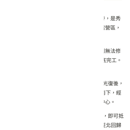
秀姑巒溪遊客中心位於花東縱谷瑞穗大橋旁，是秀
姑巒溪泛舟活動的起點，遊客中心旁設有露營區，
每逢泛舟季節，遊客如織。
原巨大的頭目圖騰柱地標長年地震已龜裂到無法修
補，目前正在進行拆除工程，預計2024年底完工。
【開車資訊】
南下：由花蓮市區循台9線南下，經鳳林、光復後，
即可抵達瑞穗泛舟服務中心；或沿台11線南下，經
月洞後接瑞港公路，亦可抵秀姑巒溪遊客中心。
北上：由台東市區沿台9線北上，經玉里後，即可抵
達瑞穗泛舟服務中心；或沿台11線北上，經北回歸