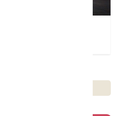
瑞穗泛舟服務中心
花蓮縣 瑞穗鄉
4.9 ★ (7217)
請左右移動看更多
客庄智慧觀光地圖