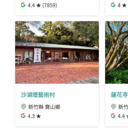
4.4 ★ (7859)
4 ★ 
沙湖壢藝術村
蓮花寺
新竹縣 寶山鄉
新竹
4.3 ★
4.4 