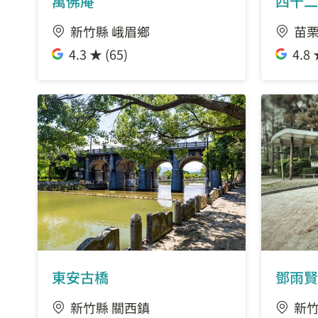
萬佛庵
四十二
新竹縣 峨眉鄉
苗栗
4.3 ★ (65)
4.8 
東安古橋
鄧雨賢
新竹縣 關西鎮
新竹