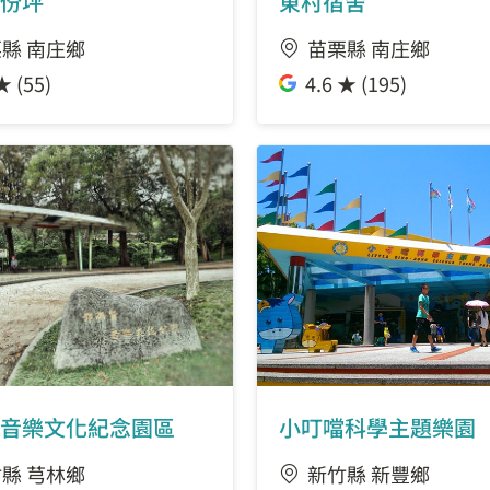
份坪
東村宿舍
縣 南庄鄉
苗栗縣 南庄鄉
★ (55)
4.6 ★ (195)
音樂文化紀念園區
小叮噹科學主題樂園
縣 芎林鄉
新竹縣 新豐鄉