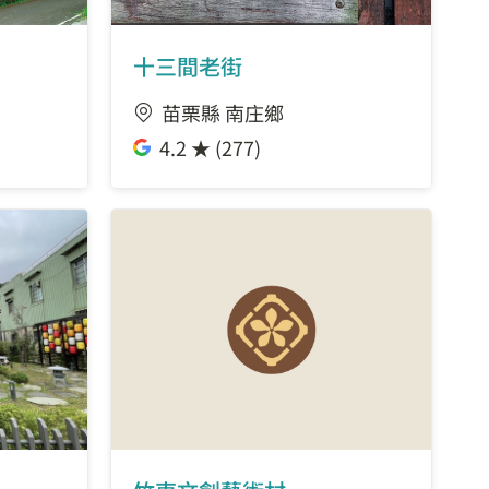
十三間老街
苗栗縣 南庄鄉
4.2 ★ (277)