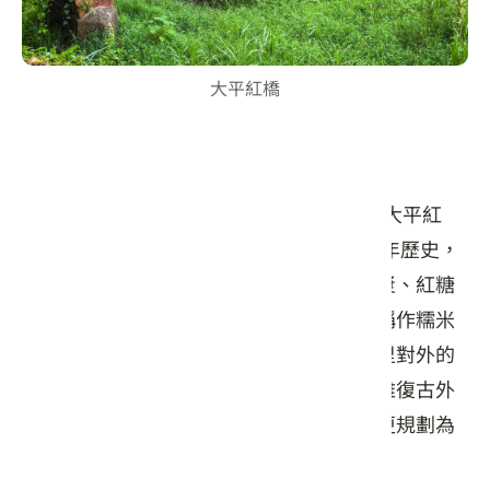
大平紅橋
大平紅橋
位於小粗坑古道附近，還有一處歷史古蹟-大平紅
橋，大平紅橋建於1923年，至今已有近百年歷史，
此橋以紅磚堆砌而成，並在造橋時以糯米漿、紅糖
混入石灰來使橋身穩固，因此也被在地人稱作糯米
橋。橋身總長只有十多公尺，卻曾是大平里對外的
重要聯絡道。大平紅橋保留完整，擁有典雅復古外
觀，近期是社群熱門打卡景點之一，附近更規劃為
親水公園，是踏青旅遊的好去處。