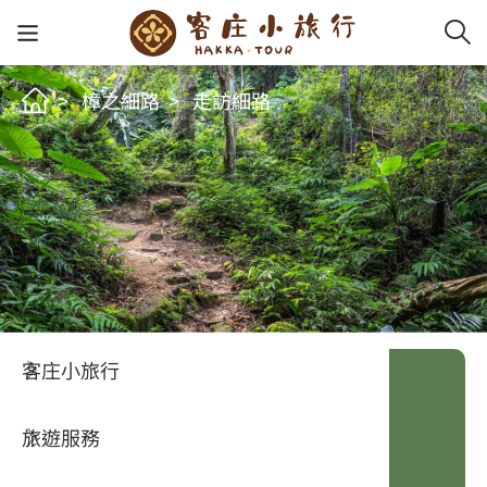
新鮮事
樟之細路
走訪細路
客家新
認識客
好客夯
走訪細
桐花小
大眾運
中文
客庄景點
社群講
好玩景
客庄好
小粗坑
推薦遊
影片專
English
玩客攻略
客庄智
客家特
渡南古道
達人帶
好站連
日本語
樟之細路
虛擬旅
HA-FOO
石峎古
自主制
常見問
客庄小旅行
即時影
鳴鳳古
服務中
小粗坑古道
旅遊服務
桐花花
老官道(
旅遊專
桃園市 龍潭區