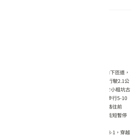
交通資訊
自行開車
【小粗坑古道口】
行駛國道3號南下，於龍潭交流道往龍潭方向下匝道，
直行大昌路銜接臺3線往南至臺3乙線左轉，行駛2.1公
里至粗坑路右轉，於400公尺後遇岔路，由於小粗坑古
道口較為狹窄，建議在此停靠車輛，再取左步行5-10
分鐘抵達小粗坑古道入口。若沿著粗坑路一路往前
開，則可抵達石門山南端入口意象，此處僅能短暫停
靠。
行駛國道3號北上，可由高原交流道右轉桃68-1，穿越