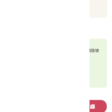
步道路線
0.9km
0.1km
原佑福德祠
休息平台
石階陡坡
0.1km
0.4km
石門山南端登山口
石門山南端入口意象
※可雙向進出
小粗坑古道（RSA08）GPX路線下載