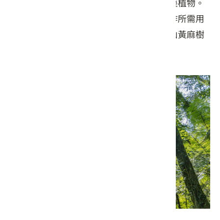
近溪水而較為潮濕，有豐富的蕨類及耐陰溼植物。
客家先民常利用自然資源，製作日常或農作所需用
品，像是山棕就是「蓑衣」主要材料，而山黃麻樹
則常被用來製作名為｢碌碡」的農耕器具。
豐富的植物物種