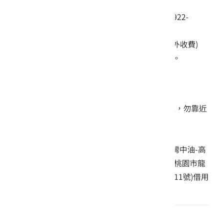
三界爺文化發展協會：
預約方式：電話：+886-3-4992241、+886-922-
032173
收費方式：導覽1小時 800元 (安排行程不另外收費)
建議假日1個月前預約，平日2個禮拜前預約。
遊玩小叮嚀
每年4-8月為藍鵲繁殖季，藍鵲具有護雛習性，勿靠近
驚擾藍鵲以免遭受攻擊。
愛護環境人人有責，勿將垃圾遺留古道。
古道出入口及路程皆無廁所，登山前可至台灣中油-高
原交流道站(桃園市龍潭區龍源路2之20號)或桃園市龍
潭區高平社區發展協會(桃園市龍潭區龍源路11號)借用
廁所。