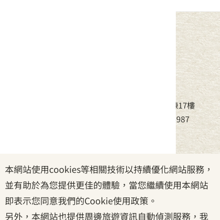
中華民國客家委員會
地址：24220新北市新莊區中平路439號北棟17樓
電話：(02)8995-6988，傳真：(02)8995-6987
服務時間：周一至周五08:30~17:30
本網站使用cookies等相關技術以持續優化網站服務，
政府網站資料開放宣告
|
資訊安全宣告
|
隱私權宣告
並有助於為您提供更佳的體驗，當您繼續使用本網站
|
客家委員會
|
客服信箱
即表示您同意我們的Cookie使用政策。
另外，本網站也提供周邊旅遊資訊自動偵測服務，我