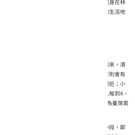
去的牛車道。而在古道途中，也常能遇見藏身在林
木盤根中的砌石駁崁，是先民曾在此開墾的生活地
景遺跡。
粗坑溪孕育豐富生態
靠近古道，會聽見豐富的鳥鳴迎接我們的到來，清
脆的叫聲大多來自臺灣藍鵲、白頭翁；初夏則會有
石龍子、蛙類等大量兩棲動物出沒於古道附近；小
粗坑擁有豐富水源與良好的環境保育，因此每到4、
5月的夜晚，總能在此朝聖螢火紛飛景致，為臺灣賞
螢熱點之一。
古道前段常可見臺灣桫欏、筆筒樹，到了中段，鄰