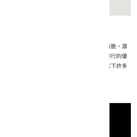
小粗坑古道介紹：
小粗坑沿著粗坑溪而上，濃蔭蔽日，鳥鳴清脆，潺
潺溪水孕育豐富生態，是一條四季都適合健行的優
美古道，小粗坑早期曾為牛車路，在此也寫下許多
歷史篇章，值得深度走訪、細細品味。
小粗坑古道360環景影片