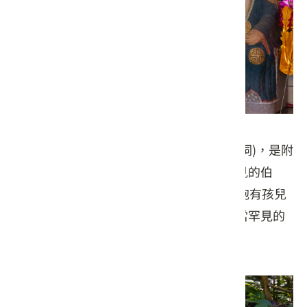
古道的北端入口處，有間伯公廟(原佑福德祠)，是附
近居民的信仰中心，裡頭不僅供奉客庄常見的伯
公，於民國69年改建時，居民訂製了一尊抱有孩兒
的伯婆一起供奉，同時供奉伯公伯婆為相當罕見的
文化，形成這間廟宇的特色。