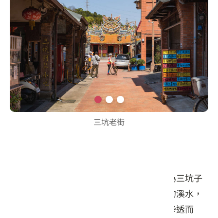
三坑老街
三坑老街
三坑老街曾被喻為桃園龍潭第一街，昔日為三坑子
河道上最繁華的碼頭之一，有著源源不絕的溪水，
而水源就來自小粗坑古道與周邊山谷崖線滲透而