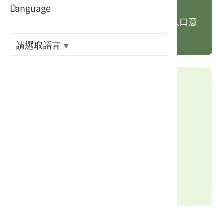
步道起點
步道終點
Language
出關古
原佑福德祠
石門山南端入口意
象
紀念戳
請選取語言
▼
樟之細
步道長度
1.5 公里
GPX路
步行時間
1 小時
海拔高度
277 ~ 467 公尺
難易度
親子 / 大眾
路面狀況
泥土山徑、石階、水泥路