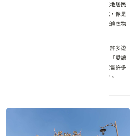
下，這裡從興建到發展都與水息息相關，在地居民
也善用此優勢，發展出許多智慧的生活方式，像是
老街外圍的黑白洗，就是居住於此的婦人洗滌衣物
的地方。
三坑老街保留舊有的步廊式建築風格，吸引許多遊
客周末到訪參觀，知名國片「大尾鱸鰻」、「愛讓
我們在一起」曾在此取景拍攝，老街內也販售許多
必吃客家料理，如菜包、艾草粄、牛汶水等。