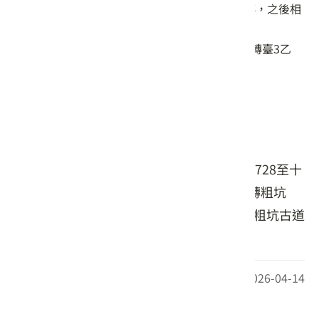
臺3線轉臺3乙線，行駛2.1公里至粗坑路右轉，之後相
同。
若由臺3線前往，不論南下或北上，於53.9k轉臺3乙
線，行駛2.1公里至粗坑路右轉，之後相同。
大眾運輸
【小粗坑古道口】
從龍潭站或龍潭區公所搭樂活公車L727、L728至十
股站下車，由臺3線往北向走750公尺後右轉粗坑
路，400公尺後岔路取左並走到路底即為小粗坑古道
口。
最後更新日期：2026-04-14
周邊資訊