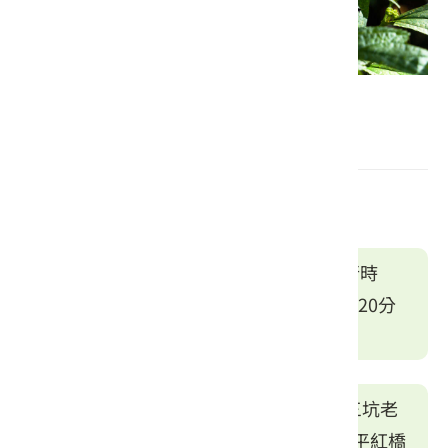
闊葉樓梯草
建議順遊路線
粗坑窯藝術空間
→
小粗坑古道(單趟步行時
間：1小時)
→
石門山步道(抵達三角點：20分
鐘)
→
三坑老街
小粗坑古道 (單趟步行時間：1小時)
→
三坑老
街
→
三坑生態公園
→
三坑鐵馬道
→
大平紅橋