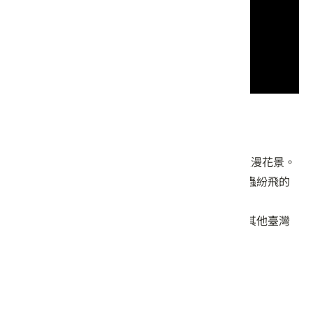
旅遊攻略
每年3-5月，步道周邊的油桐花綻放，形成浪漫花景。
每年4-5月夜晚約莫6-9點，能在此遇見螢火蟲紛飛的
盛況。
古道溪水充足，擁有極為豐富的蕨類物種及其他臺灣
原生植物。
導覽資源