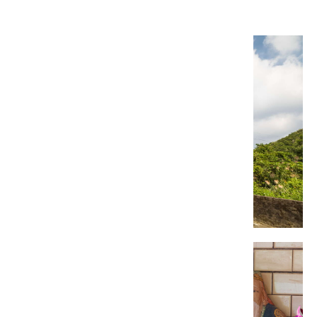
話說小粗坑：