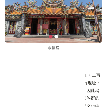
永福宮
永福宮&青錢第古宅
永福宮位於三坑老街的中心，建立於1744年，二百
餘年來已歷經三次遷移，於1924年遷至三坑現址，
廟宇主祀掌管天、地、水三界的三官大帝，因此稱
之為「三界爺」或是「天神爺」。過去客家族群的
開墾與灌溉都仰賴水，因此三界爺成了客家文化中