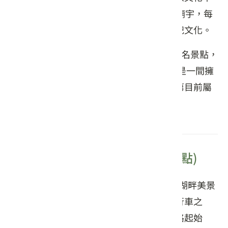
的重要信仰，桃園就有22座主祀三界爺的廟宇，每
年皆會辦理三界爺文化祭，傳承重要的祭祀文化。
而距離三坑老街約200公尺處還有另一處知名景點，
名為青錢第古宅，建於1895年甲午戰爭，是一間擁
有超過百年以上歷史的三合院建築。青錢第目前屬
於私人土地，不對外開放參觀。
三坑生態公園(樟之細路0公里起點)
三坑自然生態公園占地約3.8公頃，除了有湖畔美景
與青青草地，還能串聯三坑鐵馬道來趟自行車之
旅。而三坑自然生態公園同時也是樟之細路起始