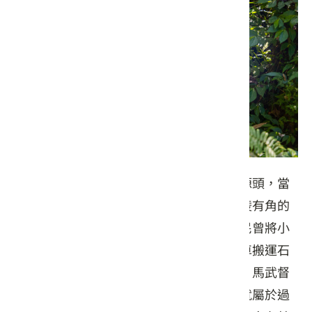
粗坑舊名為「出坑」，客家話指的是流水源頭，當
我們走進古道，會發現河流周邊有大量有稜有角的
大石，這是在河道上游處才能看見的，先民曾將小
粗坑北端空曠區域作為打石場，並利用牛車搬運石
塊、農產等物資，往來粗坑、關西、十寮、馬武督
地區，古道中較為寬敞好行走的前段路程就屬於過