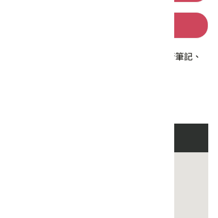
小粗坑古道Google路線地圖
※GPX檔案須使用相關APP開啟，如：健行筆記、
Hikingbook...等。
路線與周邊景點地圖