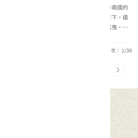
一下車，屏東炙熱的陽光便迎面而來，所幸南國的
微風吹散了暑氣，帶來一份爽朗。澄澈藍天下，遠
方的大武山清晰可見，一旁的椰子樹輕輕搖曳，展
現南國特有的熱烈與豐饒。 這座守護屏東的大武
山，在自然文學家陳冠學筆下被稱為「大母山」，
每頁筆數： 10 頁次： 1/38
如同孕育萬物的母親...
1
2
3
4
5
中華民國客家委員會