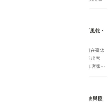
「客食國際新星」，以美食為媒介跨越國界，持續
「客食（Ha-Food）」國際影響力。 自114年起，
2026-07-27
2026台灣美食展
由客委會選...
客委會打造「嚐藏客家」主題館 循「風乾、
釀醬、風土」探尋客庄風味故事
「2026台灣美食展」將於7月31日至8月3日在臺北
世貿一館盛大舉行。客家委員會今（27）日出席
2026台灣美食展展前記者會，搶先展現今年客家館
的亮點料理與精選產品。客委會今年特別以「嚐藏
客家」為主題，對應「風土醞釀」的核心精神，透
2026-07-27
2026台灣美食展
過「風乾...
竹田 × 內埔連線｜大武山下，甘醇醬油與極
品黑豬肉的美味雙重奏