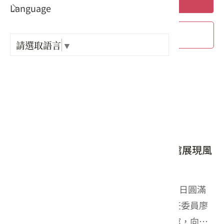
搜尋
Language
出關古
進階搜尋
紀念戳
請選取語言
▼
樟之細
379 個結果
GPX路
2026-08-03
2026台灣美食展
「2026台灣美食展」圓滿落幕 客家館展現風
土醞釀魅力獲好評
為期四天的「2026台灣美食展」於今（3）日圓滿
閉幕。客家委員會主任委員古秀妃、副主任委員廖
育珮與主任秘書吳克能今日特別前往客家館，向業