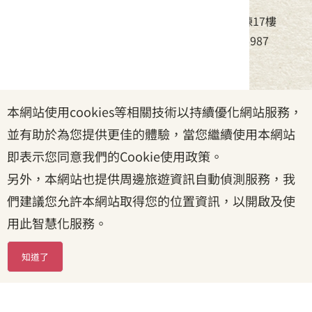
地址：24220新北市新莊區中平路439號北棟17樓
電話：(02)8995-6988，傳真：(02)8995-6987
服務時間：周一至周五08:30~17:30
本網站使用cookies等相關技術以持續優化網站服務，
政府網站資料開放宣告
|
資訊安全宣告
|
隱私權宣告
並有助於為您提供更佳的體驗，當您繼續使用本網站
|
客家委員會
|
客服信箱
即表示您同意我們的Cookie使用政策。
另外，本網站也提供周邊旅遊資訊自動偵測服務，我
們建議您允許本網站取得您的位置資訊，以開啟及使
用此智慧化服務。
知道了