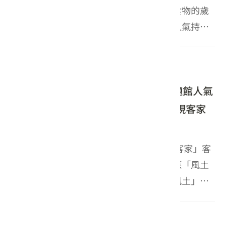
峰，「嚐藏客家」客家主題館將客家保存食物的歲
月智慧與在地物產轉化為當代飲食饗宴，人氣持續
升溫，吸引廣大饕客爭相造訪。 客委會特別邀請駱
進漢主廚重現《臺灣漫遊錄》中的經典美味「煎𧊅
2026-08-01
2026台灣美食展
仔(田雞)」...
2026台灣美食展「嚐藏客家」客家主題館人氣
高漲 風土美味與跨界展演接力登場 展現客家
飲食文化新風貌
「2026台灣美食展」邁入第二天，「嚐藏客家」客
家主題館持續吸引滿滿人潮。今年展館對應「風土
醞釀」主題，從「風乾」、「釀醬」、「風土」等
視角，引導民眾循著客庄飲食脈絡，感受土地與時
間累積的深厚滋味。 今日主舞台議題活動豐富多元
2026-07-31
2026台灣美食展