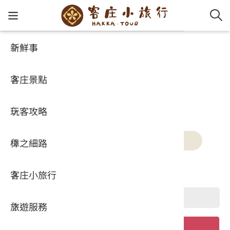
新鮮事
新鮮事
客家新
認識客
好客夯
走訪細
桐花小
大眾運
中文
客家新鮮事
客庄景點
社群講
好玩景
客庄好
小粗坑
推薦遊
影片專
English
玩客攻略
客庄智
客家特
渡南古道
達人帶
好站連
日本語
新聞
活動
桐花快訊
2026台灣美食展
樟之細路
虛擬旅
HA-FOO
石峎古
自主制
常見問
客庄小旅行
即時影
鳴鳳古
服務中
關鍵字
旅遊服務
桐花花
老官道(
旅遊專