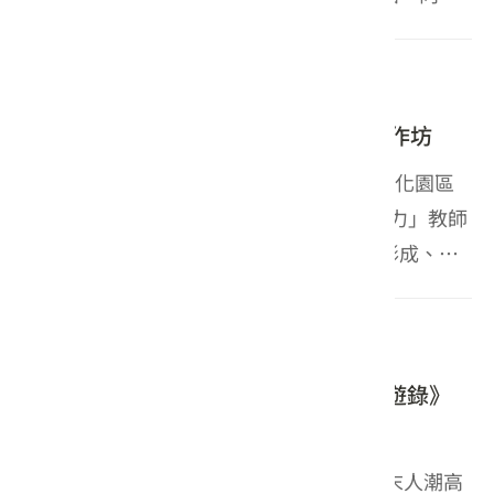
者表達感謝之意。「嚐藏客家」客家主題館呼應大
會主題，以「風土醞釀」為核心，多元演繹客家飲
2026-08-02
新聞
食底蘊，獲得廣大...
「水水客庄 × GIS × 策展力」教師工作坊
客委會客發中心於8月2日(日)假六堆客家文化園區
第一會議室辦理「水水客庄 × GIS × 策展力」教師
工作坊。在六堆的拓墾史上，地方聚落的形成、家
族的落戶定居、產業的發展、甚至傳說故事等，都
與在地的「水」有重要的關係，同時也連結著居民
2026-08-02
2026台灣美食展
的生活...
2026臺灣美食展客家館 重現《臺灣漫遊錄》
經典美食
「2026臺灣美食展」邁入第三天，迎來周末人潮高