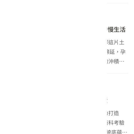
果，今（29）日正式揭曉。今年徵選吸引全臺創作
者熱情參與，總徵件數高達2,242件，創下...
2026-07-29
2026台灣美食展
風土與米香的溫柔共振：縱谷山腳下的慢生活
若要理解花蓮鳳林的米食文化，就得先理解這片土
地。 中央山脈與海岸山脈在花東縱谷兩側綿延，孕
育出豐沛無污染的天然泉水，也帶來肥沃的沖積土
壤。再加上山谷明顯的日夜溫差，使米粒累積更多
澱粉與醣分，成就花東米特有的香甜與飽滿。 而鳳
2026-07-28
活動
林不僅是花蓮客家...
味震寰「宇」！翻轉經典客食斬獲佳績
為引領客家飲食走向世界，客家委員會傾力打造
「客食國際新星甄選活動」，歷經嚴格的術科考驗
與實戰培訓，遴選出5位兼具創新思維與傳統底蘊的