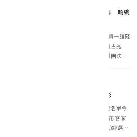
且高潮不斷。中...
【客華雙語】「2026台灣美食展」開幕 賴總
統走訪客家館 品味客庄風土美食
【客語版】 2026台灣美食展31號在台北世貿一館隆
重開幕！總統賴清德在客家委員會主任委員古秀
妃、交通部長陳世凱、觀光署長陳玉秀、財團法人
台灣觀光協會榮譽會長葉菊蘭還過會長簡余晏恁多
儕陪同之下出席開幕式。賴總統表示，當歡喜摎大
2026-07-29
新聞
家共下見證「台...
「2026桐花三行詩」徵選活動辦理情形
「2026桐花三行詩」徵件突破2,200件 入選名單今
揭曉 25首佳作脫穎而出 激盪客家文學新火花 客家
委員會主辦的「2026桐花三行詩」徵選活動評選結