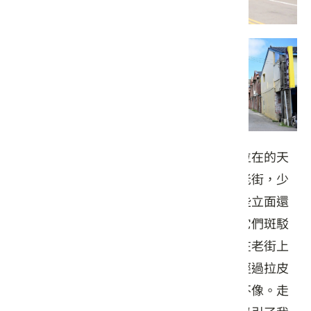
苑裡是苗栗早開發的鄉鎮之一，苑裡老街位在的天
下路更是苗栗地區街屋保存完整度較高的老街，少
部分建築的巴洛克華麗裝飾都還存在、有些立面還
保留著紅磚和洗石子舊樣式，不過時光使它們斑駁
了一些。雖然一旁就是熱鬧的市集，但走在老街上
發現空屋率很高，少數還有在使用的屋子經過拉皮
後，成了一種災難，成為時代美學下的四不像。走