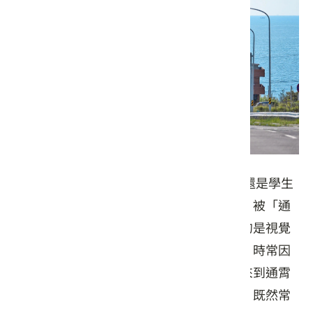
第一次來到苗栗縣通霄鎮旅行是我2010年還是學生
時，當時第一次搭乘台鐵電車環島至此時，被「通
霄」此地特殊的地名給吸引。因為我就讀的是視覺
傳達設計系，也就是大家俗稱的爆肝科系，時常因
為做作業需要熬夜「通宵」至天亮，因此來到通霄
鎮讓我直接聯想到自己經常熬夜「通宵」，既然常