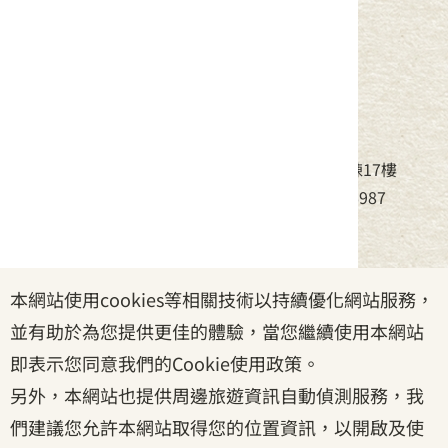
中華民國客家委員會
地址：24220新北市新莊區中平路439號北棟17樓
電話：(02)8995-6988，傳真：(02)8995-6987
服務時間：周一至周五08:30~17:30
本網站使用cookies等相關技術以持續優化網站服務，
政府網站資料開放宣告
|
資訊安全宣告
|
隱私權宣告
並有助於為您提供更佳的體驗，當您繼續使用本網站
|
客家委員會
|
客服信箱
即表示您同意我們的Cookie使用政策。
另外，本網站也提供周邊旅遊資訊自動偵測服務，我
們建議您允許本網站取得您的位置資訊，以開啟及使