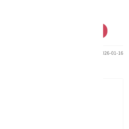
放置乾爽陰涼處
前往購買
最後更新日期：2026-01-16
其他相關推薦