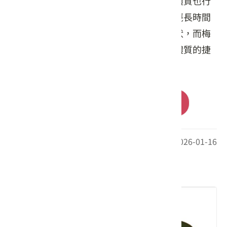
促進癌症的發生，日本人善用梅菁來調整體質也行
之有年，清亮有機生態農場遵循古法以陶甕長時間
熬煮青梅，將大自然的寶物化成精華的膏狀，而梅
菁本身為極佳之鹼性食品，是現代人調整體質的捷
徑。
前往購買
最後更新日期：2026-01-16
其他相關推薦