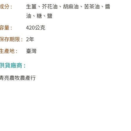
成分 :
生薑、芥花油、胡麻油、苦茶油、醬
油、糖、鹽
容量 :
420公克
保存期限 :
2年
生產地 :
臺灣
供貨廠商 :
青亮農牧農產行