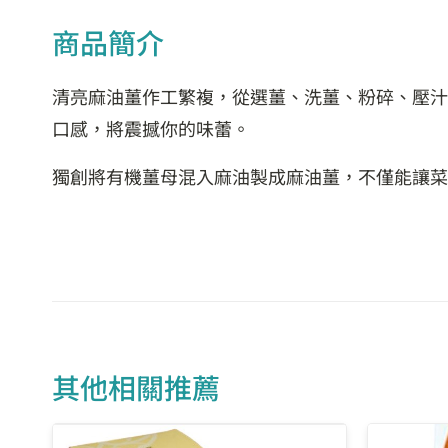
商品簡介
清亮麻油薑作工繁複，從選薑、洗薑、粉碎、壓汁
口感，將震撼你的味蕾。
獨創將有機薑母混入麻油製成麻油薑，不僅能讓菜
其他相關推薦