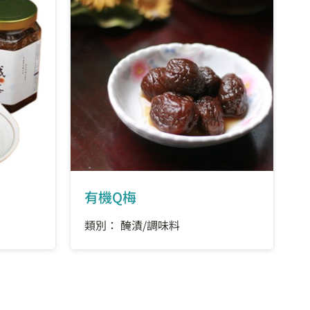
有機Q梅
類別： 醃漬/調味料