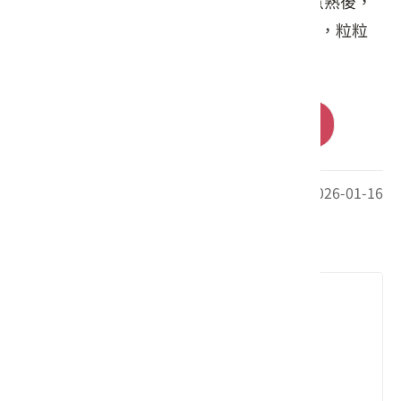
金牌獎。富含豐富的膳食纖維、花青素，煮熟後，
米粒晶亮Q彈，氣味芳香，口感和白米相似，粒粒
分明美味飽滿。
前往購買
最後更新日期：2026-01-16
其他相關推薦