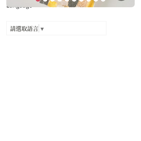
Language
出關古
類別 :
紀念戳
請選取語言
▼
米食
樟之細
產品規格 :
GPX路
品名：
糙米
品種：
台南14號（梗型）
等別：
CNS二等
重量：