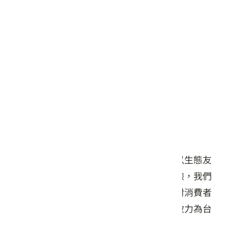
2公斤
產地：
新竹縣竹東鎮
供貨廠商 :
竹東鎮雜糧產銷班第一班
商品簡介
竹東擁有源自雪山的純淨水源，六香田輔以生態友
善、專業品管的種植農法，並每季自主送驗，我們
認為友善耕作是對土地的尊重，零檢出是對消費者
的承諾，這也是六香田一直以來的堅持，致力為台
灣這片土地的永續而努力！