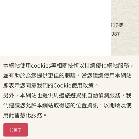
中華民國客家委員會
地址：24220新北市新莊區中平路439號北棟17樓
電話：(02)8995-6988，傳真：(02)8995-6987
服務時間：周一至周五08:30~17:30
本網站使用cookies等相關技術以持續優化網站服務，
政府網站資料開放宣告
|
資訊安全宣告
|
隱私權宣告
並有助於為您提供更佳的體驗，當您繼續使用本網站
|
客家委員會
|
客服信箱
即表示您同意我們的Cookie使用政策。
另外，本網站也提供周邊旅遊資訊自動偵測服務，我
們建議您允許本網站取得您的位置資訊，以開啟及使
用此智慧化服務。
知道了