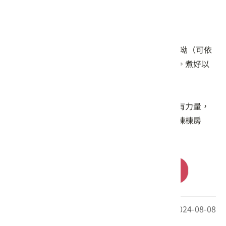
煮南14糙米小叮嚀：
輕輕淘洗、免浸泡；內鍋約1.3~1.5倍的水煮呦（可依
個人口感斟酌，也可遵照電子鍋建議水量）。煮好以
後，再續悶20~30分鐘～
好米保存小叮嚀：開封後請密封放在冰箱～
農人小感言：真的很感謝您的購買，讓我們有力量，
守著這塊土地。努力讓田種滿作物，而非一棟棟房
屋！
前往購買
最後更新日期：2024-08-08