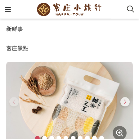
新鮮事
玩客攻略
客家特色商品專區
客家新
認識客
好客夯
走訪細
桐花小
大眾運
中文
六香田糙米之王(2KG)
客庄景點
社群講
好玩景
客庄好
小粗坑
推薦遊
影片專
English
玩客攻略
客庄智
客家特
渡南古道
達人帶
好站連
日本語
樟之細路
虛擬旅
HA-FOO
石峎古
自主制
常見問
客庄小旅行
即時影
鳴鳳古
服務中
旅遊服務
桐花花
老官道(
旅遊專