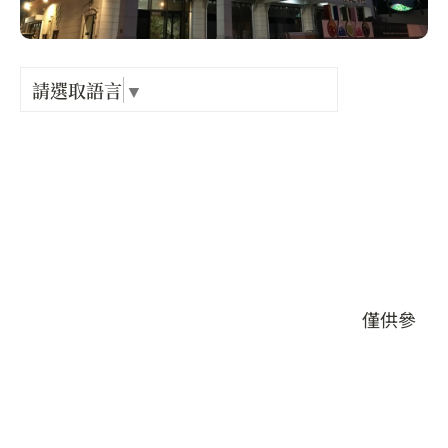
Language
出關古
紀念戳
請選取語言
▼
店家電話 :
+886-3-4789999
樟之細
店家地址 :
桃園市 楊梅區 楊湖路一段351號
GPX路
營業時間 :
周一至周日8:00-17:00，
本頁店家資料由業者或公開資料來源提供，僅供參
考，詳情請洽業者確認。
店家介紹