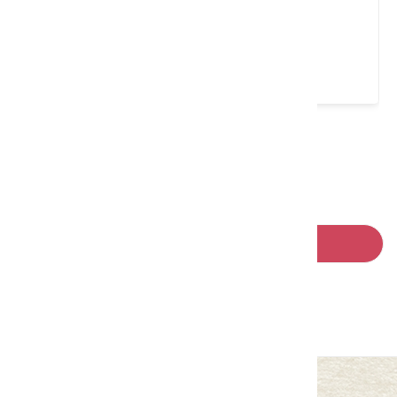
萃99'Caffee 水美店
桃園市 楊梅區
4.7 ★ (1450)
請左右移動看更多
回列表