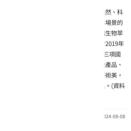
「自然接觸保養品體驗園區」是結合天然、科
技、專業保養品與藝術及多元角色攝影場景的
觀光工廠，館內的保養產品都採用高端生物萃
取技術，萃取多種天然植物精華，並於2019年
榮獲ISO9001、ISO14001、ISO22716三項國
際認證。來到自然接觸，不僅可以體驗產品、
了解製程、認識原料，更能體驗科技藝術美，
讓來訪的貴賓更加自信、更加美麗動人。
(資料
來源：本府經發局、經濟部)
最後更新日期：2024-08-08