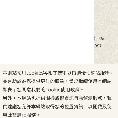
中華民國客家委員會
地址：24220新北市新莊區中平路439號北棟17樓
電話：(02)8995-6988，傳真：(02)8995-6987
服務時間：周一至周五08:30~17:30
本網站使用cookies等相關技術以持續優化網站服務，
政府網站資料開放宣告
|
資訊安全宣告
|
隱私權宣告
並有助於為您提供更佳的體驗，當您繼續使用本網站
|
客家委員會
|
客服信箱
即表示您同意我們的Cookie使用政策。
另外，本網站也提供周邊旅遊資訊自動偵測服務，我
們建議您允許本網站取得您的位置資訊，以開啟及使
用此智慧化服務。