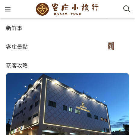
新鮮事
客庄景點
好玩景點
客家新
認識客
好客夯
走訪細
桐花小
大眾運
中文
自然接觸保養品亮點體驗園
客庄景點
社群講
好玩景
客庄好
小粗坑
推薦遊
影片專
English
4.8
(1264)
玩客攻略
客庄智
客家特
渡南古道
達人帶
好站連
日本語
樟之細路
虛擬旅
HA-FOO
石峎古
自主制
常見問
客庄小旅行
即時影
鳴鳳古
服務中
旅遊服務
桐花花
老官道(
旅遊專