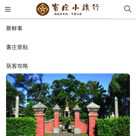
新鮮事
客庄景點
好玩景點
客家新
認識客
好客夯
走訪細
桐花小
大眾運
中文
龍潭聖蹟亭
客庄景點
社群講
好玩景
客庄好
小粗坑
推薦遊
影片專
English
4.1
(573)
玩客攻略
客庄智
客家特
渡南古道
達人帶
好站連
日本語
樟之細路
虛擬旅
HA-FOO
石峎古
自主制
常見問
客庄小旅行
即時影
鳴鳳古
服務中
旅遊服務
桐花花
老官道(
旅遊專