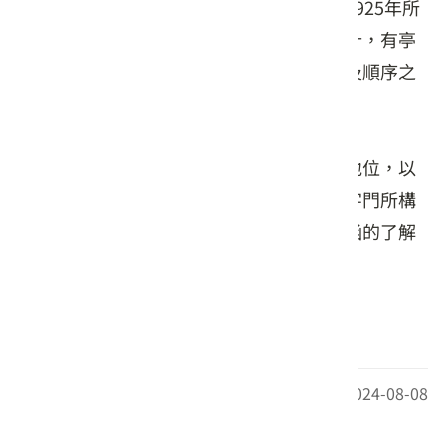
目前所見的龍潭聖蹟亭外觀，為日治時期1925年所
重修。整個聖蹟亭全以中軸對稱的格局設計，有亭
身、中門、頭門等，讓全區呈現空靈莊嚴及順序之
感。
兩面高起的石筆，增加了古代文風的崇高地位，以
及對文字紙張的敬意，加上流暢的雲牆八字門所構
成的中門，可看出當時設計者對敬字亭內涵的了解
與用心。
資料來源：桃園市政府文化局
最後更新日期：2024-08-08