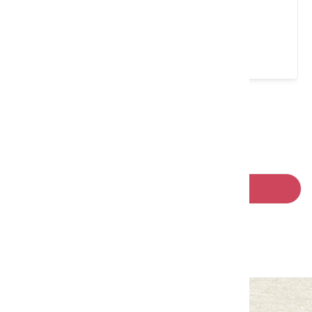
龍情花生糖(龍潭總店)
桃園市 龍潭區
4.2 ★ (825)
請左右移動看更多
回列表