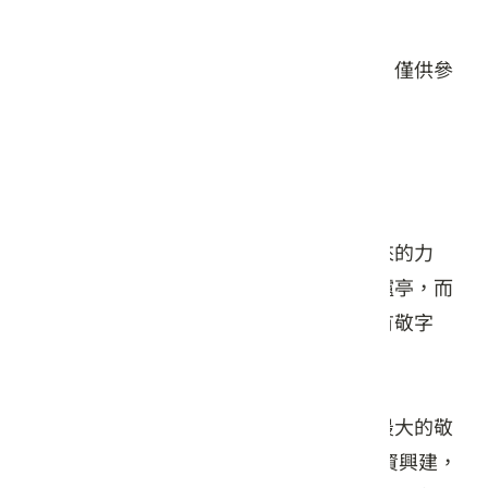
星期日: 24 小時營業
本頁店家資料由業者或公開資料來源提供，僅供參
考，詳情請洽業者確認。
店家介紹
古代人為尊敬知識的傳承，以及文字所帶來的力
量，設有敬字亭或惜字亭作為焚燒字紙的爐亭，而
客家人自古重視文風，所以在聚落中多設有敬字
亭。
龍潭的聖蹟亭是目前國內保持最好、規模最大的敬
字亭，於西元1875年由監生古象賢等人集資興建，