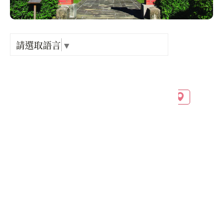
Language
出關古
紀念戳
請選取語言
▼
店家電話 :
+886-3-3322101
樟之細
店家地址 :
桃園市 龍潭區 凌雲里竹窩子段二十地號
GPX路
營業時間 :
星期一: 24 小時營業
星期二: 24 小時營業
星期三: 24 小時營業
星期四: 24 小時營業
星期五: 24 小時營業
星期六: 24 小時營業