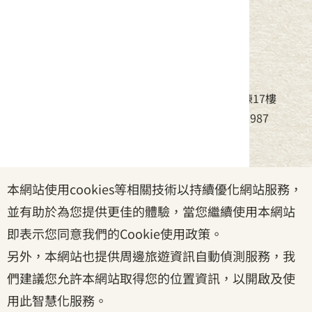
中華民國客家委員會
地址：24220新北市新莊區中平路439號北棟17樓
電話：(02)8995-6988，傳真：(02)8995-6987
服務時間：周一至周五08:30~17:30
本網站使用cookies等相關技術以持續優化網站服務，
政府網站資料開放宣告
|
資訊安全宣告
|
隱私權宣告
並有助於為您提供更佳的體驗，當您繼續使用本網站
|
客家委員會
|
客服信箱
即表示您同意我們的Cookie使用政策。
另外，本網站也提供周邊旅遊資訊自動偵測服務，我
們建議您允許本網站取得您的位置資訊，以開啟及使
用此智慧化服務。