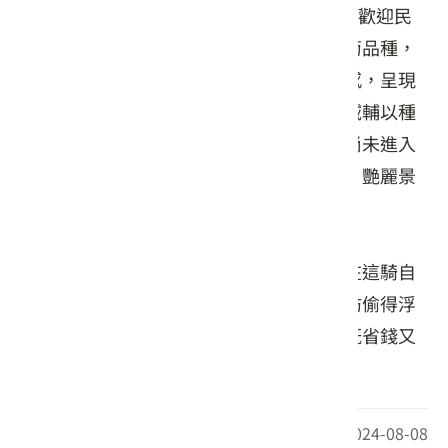
活動時間：每年11月~12月舉辦新社花海，歡迎民
眾前往享受花香。花海中心種植各類波斯菊品種，
賞花步道廣設其中，但卻不破壞大區塊美感，呈現
數大便是美的境界；圍繞著花海的外圍區域輔以種
植植株較高的向日葵及太陽麻等，讓遊客尚未進入
花海區時，即能於外圍或停車場區看見整片艷麗景
緻。
未辦活動期間，周邊道路四通八達，亦可在這騎自
行車采風採菇，喜愛自然景觀的民眾，不妨偷得浮
生半日閒，選個風和日麗的好天氣造訪，既省錢又
愜意。
最後更新日期：2024-08-08