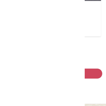
千樺花園餐廳
臺中市 新社區
4 ★ (929)
請左右移動看更多
回列表