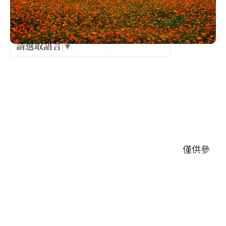
Language
出關古
紀念戳
請選取語言
▼
店家電話 :
樟之細
+886-4-25825466
GPX路
店家地址 :
臺中市 新社區 協成里協興街30號
本頁店家資料由業者或公開資料來源提供，僅供參
考，詳情請洽業者確認。
店家介紹