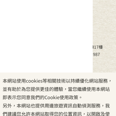
中華民國客家委員會
地址：24220新北市新莊區中平路439號北棟17樓
電話：(02)8995-6988，傳真：(02)8995-6987
服務時間：周一至周五08:30~17:30
本網站使用cookies等相關技術以持續優化網站服務，
政府網站資料開放宣告
|
資訊安全宣告
|
隱私權宣告
並有助於為您提供更佳的體驗，當您繼續使用本網站
|
客家委員會
|
客服信箱
即表示您同意我們的Cookie使用政策。
另外，本網站也提供周邊旅遊資訊自動偵測服務，我
們建議您允許本網站取得您的位置資訊，以開啟及使