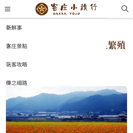
新鮮事
客庄景點
好玩景點
客家新
認識客
好客夯
走訪細
桐花小
大眾運
中文
新社花海(農委會種苗改良繁殖
客庄景點
社群講
好玩景
客庄好
小粗坑
推薦遊
影片專
English
場第二農場)
玩客攻略
客庄智
客家特
渡南古道
達人帶
好站連
日本語
4.2
(3167)
樟之細路
虛擬旅
HA-FOO
石峎古
自主制
常見問
客庄小旅行
即時影
鳴鳳古
服務中
旅遊服務
桐花花
老官道(
旅遊專