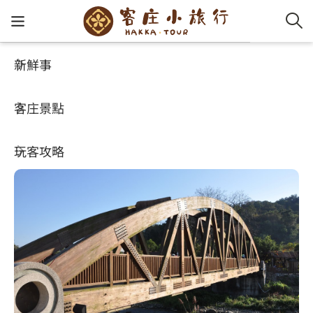
新鮮事
客庄景點
好玩景點
客家新
認識客
好客夯
走訪細
桐花小
大眾運
中文
情人木橋
客庄景點
社群講
好玩景
客庄好
小粗坑
推薦遊
影片專
English
3.9
(2821)
玩客攻略
客庄智
客家特
渡南古道
達人帶
好站連
日本語
樟之細路
虛擬旅
HA-FOO
石峎古
自主制
常見問
客庄小旅行
即時影
鳴鳳古
服務中
旅遊服務
桐花花
老官道(
旅遊專