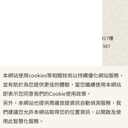
中華民國客家委員會
地址：24220新北市新莊區中平路439號北棟17樓
電話：(02)8995-6988，傳真：(02)8995-6987
服務時間：周一至周五08:30~17:30
本網站使用cookies等相關技術以持續優化網站服務，
政府網站資料開放宣告
|
資訊安全宣告
|
隱私權宣告
並有助於為您提供更佳的體驗，當您繼續使用本網站
|
客家委員會
|
客服信箱
即表示您同意我們的Cookie使用政策。
另外，本網站也提供周邊旅遊資訊自動偵測服務，我
們建議您允許本網站取得您的位置資訊，以開啟及使
用此智慧化服務。