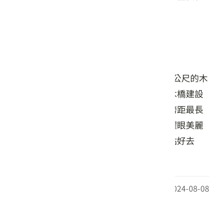
考，詳情請洽業者確認。
店家介紹
情人木橋位於食水嵙溪上，長40公尺寬3.5公尺的木
橋，全橋沒有橋墩支撐，台灣第一次引進木橋建設
技術，可防七級以上強震，更是遠東地區跨距最長
的景觀木橋。週邊有全國最大水車，加上耀眼美麗
的向日葵花園及牛車遊園服務，是觀光景點好去
處！
最後更新日期：2024-08-08
周邊資訊