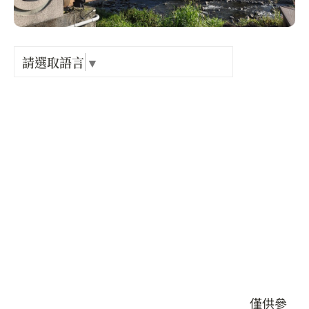
Language
出關古
紀念戳
請選取語言
▼
店家地址 :
臺中市 石岡區 萬興村豐勢路881巷
樟之細
營業時間 :
星期一: 24 小時營業
GPX路
星期二: 24 小時營業
星期三: 24 小時營業
星期四: 24 小時營業
星期五: 24 小時營業
星期六: 24 小時營業
星期日: 24 小時營業
本頁店家資料由業者或公開資料來源提供，僅供參