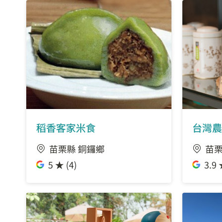
稻香客家米食
台灣農
苗栗縣 銅鑼鄉
苗栗
5 ★ (4)
3.9 