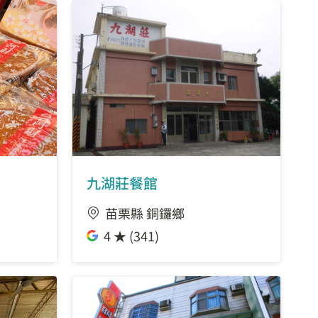
九湖莊餐館
苗栗縣 銅鑼鄉
4 ★ (341)