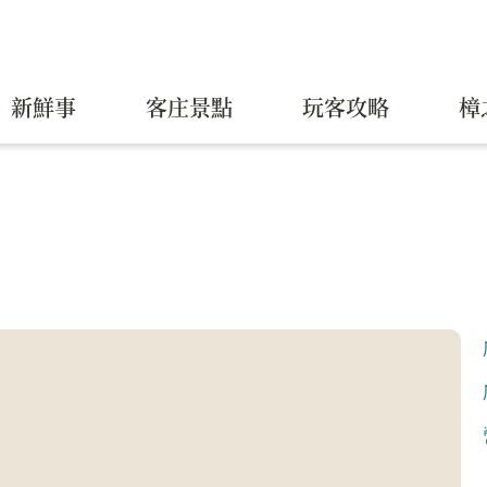
新鮮事
客庄景點
玩客攻略
樟