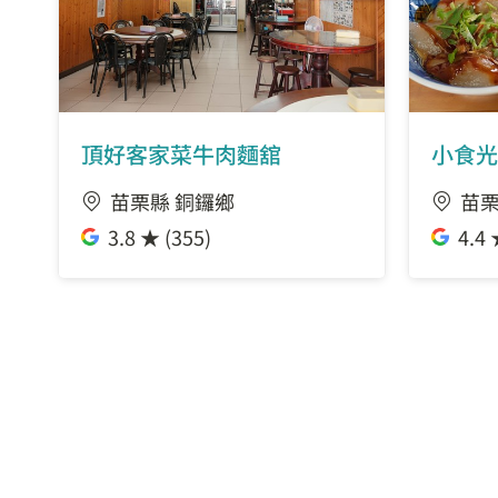
頂好客家菜牛肉麵舘
小食光
苗栗縣 銅鑼鄉
苗栗
3.8 ★ (355)
4.4 