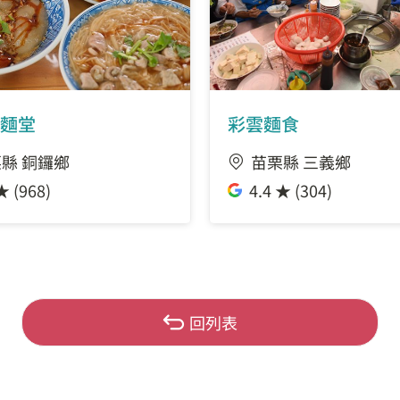
麵堂
彩雲麵食
縣 銅鑼鄉
苗栗縣 三義鄉
★ (968)
4.4 ★ (304)
回列表