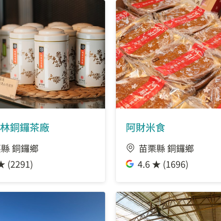
林銅鑼茶廠
阿財米食
縣 銅鑼鄉
苗栗縣 銅鑼鄉
★ (2291)
4.6 ★ (1696)