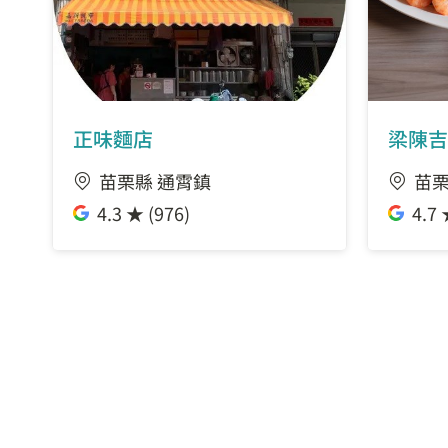
正味麵店
梁陳吉
苗栗縣 通霄鎮
苗栗
4.3 ★ (976)
4.7 