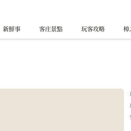
新鮮事
客庄景點
玩客攻略
樟