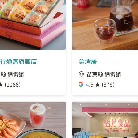
行通霄旗艦店
念清居
縣 通霄鎮
苗栗縣 通霄鎮
★ (1188)
4.9 ★ (379)