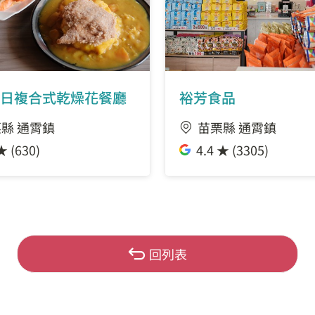
日複合式乾燥花餐廳
裕芳食品
縣 通霄鎮
苗栗縣 通霄鎮
★ (630)
4.4 ★ (3305)
回列表