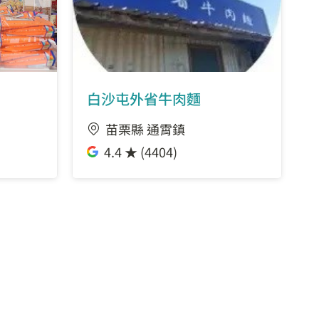
白沙屯外省牛肉麵
苗栗縣 通霄鎮
4.4 ★ (4404)