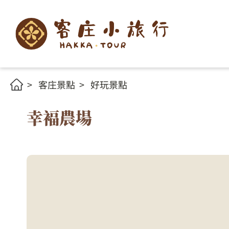
客庄景點
好玩景點
幸褔農場