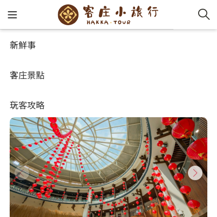
新鮮事
客庄景點
好玩景點
客家新
認識客
好客夯
走訪細
桐花小
大眾運
中文
苗栗客家圓樓
客庄景點
社群講
好玩景
客庄好
小粗坑
推薦遊
影片專
English
3.6
(6859)
玩客攻略
客庄智
客家特
渡南古道
達人帶
好站連
日本語
樟之細路
虛擬旅
HA-FOO
石峎古
自主制
常見問
客庄小旅行
即時影
鳴鳳古
服務中
旅遊服務
桐花花
老官道(
旅遊專