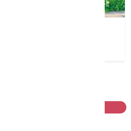
范頭家新港宴會廳
苗栗縣 後龍鎮
4.5 ★ (2001)
請左右移動看更多
回列表