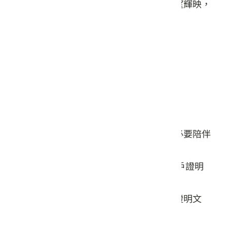
溪親水廊道都有水舞表演，與客家圓樓遙望輝映，
讓高鐵車站特定區內的夜晚更加璀璨迷人！
【票價】
●全票：30元
●團體票(20人以上)：20元
●優待票(本縣縣民)：10元
●免費入場： 一、未滿六歲之兒童。
二、持有身心障礙證明之身心障礙者及其必要陪伴
者一名。
三、六十五歲以上民眾。 四、持有低收入戶證明
者。
《購買優待票或免費入場者，應出示有效證明文
件。》