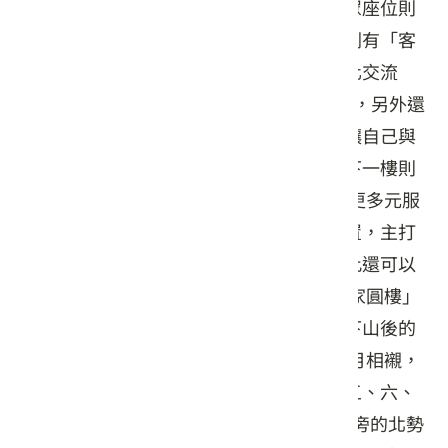
的客家戲臺字樣、花布燈籠高掛兩旁、觀眾座位則
是古樸的板凳；二樓主要為展示空間，規劃有「客
家戲曲館」、「客家音樂館」及「城市文化交流
展」，屬靜態展覽；三樓設置DIY研習教室，另外還
有多媒體互動專區，運用虛擬合成技術，讓自己與
苗栗多處著名景點及建築物合影留念；地下一樓則
為多媒體放映室，播放相關影片。 為提供更多元服
務，客家圓樓也有附屬餐廳、販賣部的設置，主打
客家風味與在地特色創意商品，讓民眾來此還可以
品嚐體驗苗栗最真實的本土風情！ 在「客家圓樓」
周邊，還設置了夜間燈光照明設施，太陽下山後的
客家圓樓燈光點綴夜色，更有景 觀水塘映月相襯，
呈現不同於日間的浪漫風情。此外，每周五、六、
晚上7點、8點、9點整各1 場活動，在圓樓旁的北勢