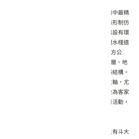
客家圓樓鄰近苗栗高鐵站，是整條親水廊道中最精
華之區域，堪稱為「北勢溪之心」，其建築形制仿
照大陸原鄉土樓形制建造，客家味十足，另設有環
池步道，觀景弧形平台、入口迎賓廣場及親水棧道
等豐富的遊憩設施。客家圓樓佔地1,385 平方公
尺、總樓板面積3,476 平方公尺，為地下一層、地
上三層的結構，空中俯瞰呈現一個環形建築結構。
客家圓樓的規劃方向是以本土客家文化為主軸，尤
其苗栗是客家音樂戲曲發展重鎮，因此定位為客家
戲曲與音樂之主題場館，安排相關展演節目活動，
並邀請表演團體進駐，供民眾欣賞研習。
客家圓樓的一樓主體為圓型展演劇場，台上有斗大