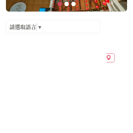
Language
出關古
紀念戳
請選取語言
▼
店家電話 :
+886-37-732940
樟之細
店家地址 :
苗栗縣 後龍鎮 校椅里7鄰新港三路295號
GPX路
營業時間 :
星期一: 休息
星期二: 09:00 – 17:00
星期三: 09:00 – 17:00
星期四: 09:00 – 17:00
星期五: 09:00 – 17:00
星期六: 09:00 – 17:00