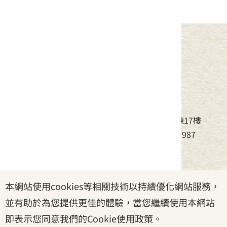
中華民國客家委員會
地址：24220新北市新莊區中平路439號北棟17樓
電話：(02)8995-6988，傳真：(02)8995-6987
服務時間：周一至周五08:30~17:30
本網站使用cookies等相關技術以持續優化網站服務，
政府網站資料開放宣告
|
資訊安全宣告
|
隱私權宣告
並有助於為您提供更佳的體驗，當您繼續使用本網站
|
客家委員會
|
客服信箱
即表示您同意我們的Cookie使用政策。