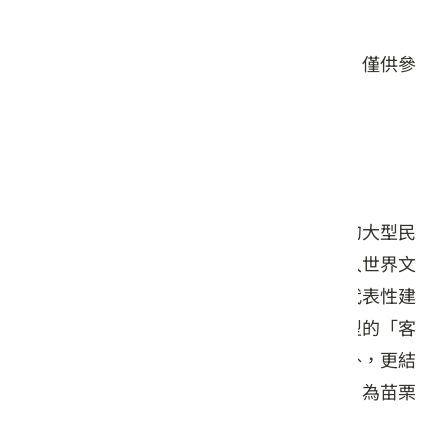
星期日: 09:00 – 17:00
本頁店家資料由業者或公開資料來源提供，僅供參
考，詳情請洽業者確認。
店家介紹
分佈於福建的客家土樓群是世界獨一無二的大型民
居，堪稱是中華傳統民居的瑰寶，獲得列入世界文
化遺產的行列，並成為公認最具客家文化代表性建
築，看到土樓就能夠聯想到客家。土樓造型的「客
家圓樓」，除彰顯苗栗在地客家文化特質外，更結
合整治北勢溪成果─親水廊道的美麗景觀，為苗栗
打造亮麗的門面，呈現在地精緻藝文特色。