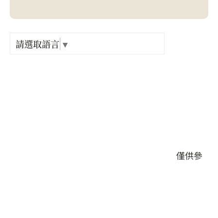
Language
出關古
紀念戳
請選取語言
▼
店家電話 :
+886-37-542328
樟之細
店家地址 :
苗栗縣 造橋鄉 大西村2鄰30號
GPX路
營業時間 :
每日開放10:30-20:00
本頁店家資料由業者或公開資料來源提供，僅供參
考，詳情請洽業者確認。
店家介紹