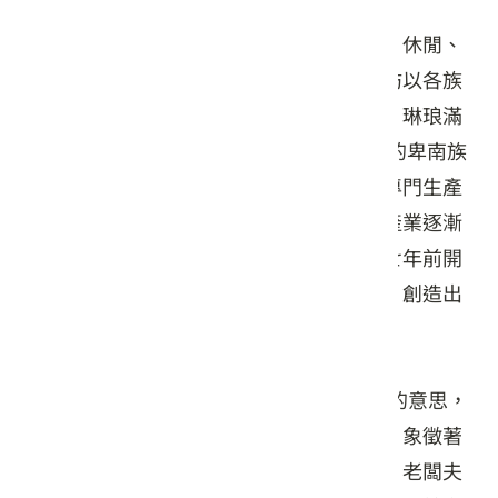
力馬生活工坊從舊陶瓷廠轉型，結合產業、休閒、
餐飲和原住民與客家文化，頗具特色。工坊以各族
原住民的圖騰、圖案推出一系列生活陶瓷，琳琅滿
目，深受歡迎。 工坊負責人南賢天是台東的卑南族
人，過去在造橋鄉大西村經營陶瓷工廠，專門生產
外銷為主的裝飾陶瓷。十多年前外銷陶瓷產業逐漸
沒落，南賢天「回到原點」，重新思考，七年前開
始設計出一系列有原住民圖騰風格的陶瓷，創造出
特色。
力馬為原住民與LIMA翻譯而來，有「五」的意思，
將手張開，五根手指頭代表的正是數字五，象徵著
原住民習慣用自己雙手打造物品的生命力。老闆夫