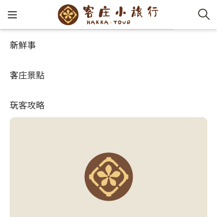
新鮮事
客庄景點
好玩景點
客家新
認識客
好客夯
走訪細
桐花小
大眾運
中文
力馬生活工坊
客庄景點
社群講
好玩景
客庄好
小粗坑
推薦遊
影片專
English
4.4
玩客攻略
客庄智
客家特
渡南古道
達人帶
好站連
日本語
樟之細路
虛擬旅
HA-FOO
石峎古
自主制
常見問
客庄小旅行
即時影
鳴鳳古
服務中
旅遊服務
桐花花
老官道(
旅遊專