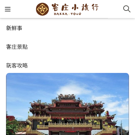
新鮮事
客庄景點
好玩景點
客家新
認識客
好客夯
走訪細
桐花小
大眾運
中文
大化宮
客庄景點
社群講
好玩景
客庄好
小粗坑
推薦遊
影片專
English
4.6
(17)
玩客攻略
客庄智
客家特
渡南古道
達人帶
好站連
日本語
樟之細路
虛擬旅
HA-FOO
石峎古
自主制
常見問
客庄小旅行
即時影
鳴鳳古
服務中
旅遊服務
桐花花
老官道(
旅遊專