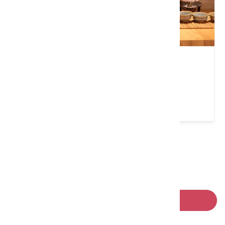
桂花品
苗栗縣 頭份市
4.9 ★ (324)
請左右移動看更多
回列表