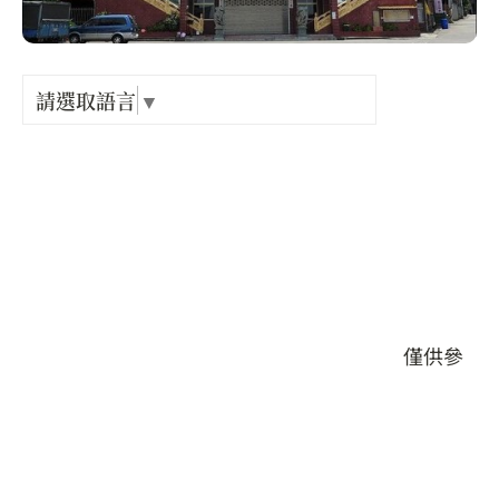
Language
出關古
紀念戳
請選取語言
▼
店家電話 :
+886-3-7674659
樟之細
店家地址 :
苗栗縣 頭份市 斗煥里108-1號
GPX路
營業時間 :
每日開放
本頁店家資料由業者或公開資料來源提供，僅供參
考，詳情請洽業者確認。
店家介紹