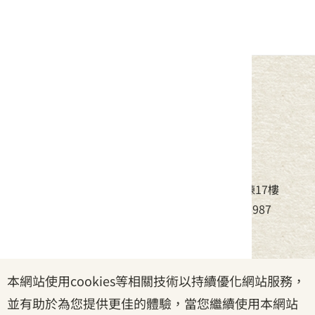
中華民國客家委員會
地址：24220新北市新莊區中平路439號北棟17樓
電話：(02)8995-6988，傳真：(02)8995-6987
服務時間：周一至周五08:30~17:30
本網站使用cookies等相關技術以持續優化網站服務，
政府網站資料開放宣告
|
資訊安全宣告
|
隱私權宣告
並有助於為您提供更佳的體驗，當您繼續使用本網站