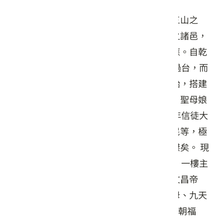
三山國王者為潮州明貺獨山、明山、中山三山之
神，肇跡於隋，顯靈於唐，受封於宋，潮之諸邑，
在在有廟，莫不祇祀，水旱疾疫，有禱必應。自乾
隆30年，先賢徐公德來由鎮平原鄉佩爐香過台，而
赫聲濯靈遂顯於斗煥坪鄰近各莊。草創伊始，搭建
茅屋，廟貌樸素；內祀三山國王、觀音娘、聖母娘
諸神位，名為三山國王廟大化宮，民國63年信徒大
會決議名為大化宮。百餘年來，其靈護莊民等，極
一時繁盛，故莊中人才輩出，洵地靈而人傑矣。 現
址宮廟於民國84年竣工，耗資捌仟餘萬元，一樓主
祀三山國王，配祀註生娘娘、孔夫聖人、文昌帝
君、倉頡聖人；二樓祀觀音佛祖、天上聖母、九天
玄女。民國89年12月2日，舉行慶成圓滿五朝福