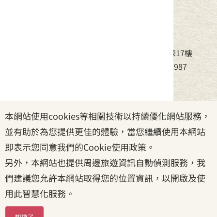
中華民國客家委員會
地址：24220新北市新莊區中平路439號北棟17樓
電話：(02)8995-6988，傳真：(02)8995-6987
服務時間：周一至周五08:30~17:30
本網站使用cookies等相關技術以持續優化網站服務，
政府網站資料開放宣告
|
資訊安全宣告
|
隱私權宣告
並有助於為您提供更佳的體驗，當您繼續使用本網站
|
客家委員會
|
客服信箱
即表示您同意我們的Cookie使用政策。
另外，本網站也提供周邊旅遊資訊自動偵測服務，我
們建議您允許本網站取得您的位置資訊，以開啟及使
用此智慧化服務。
知道了