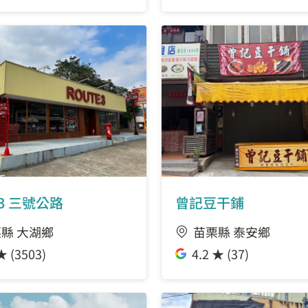
e3 三號公路
曾記豆干鋪
縣 大湖鄉
苗栗縣 泰安鄉
★ (3503)
4.2 ★ (37)