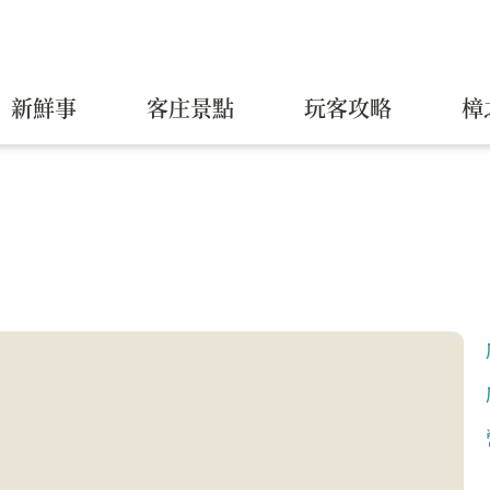
新鮮事
客庄景點
玩客攻略
樟