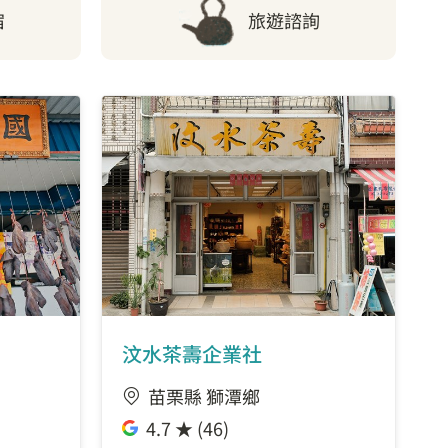
宿
旅遊諮詢
汶水茶壽企業社
苗栗縣 獅潭鄉
4.7 ★ (46)