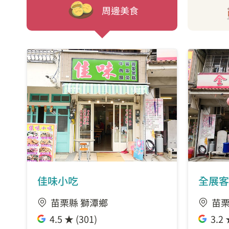
周邊美食
佳味小吃
全展客
苗栗縣 獅潭鄉
苗栗
4.5 ★ (301)
3.2 