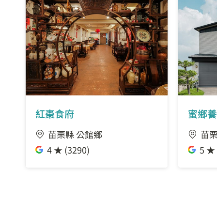
紅棗食府
蜜鄉養
苗栗縣 公館鄉
苗栗
4 ★ (3290)
5 ★ 