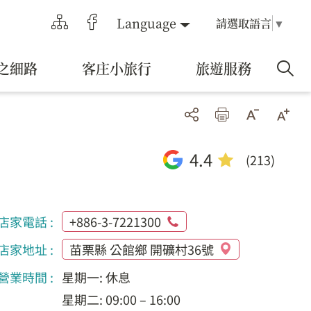
Language
請選取語言
▼
之細路
客庄小旅行
旅遊服務
4.4
(213)
店家電話 :
+886-3-7221300
店家地址 :
苗栗縣 公館鄉 開礦村36號
營業時間 :
星期一: 休息
星期二: 09:00 – 16:00