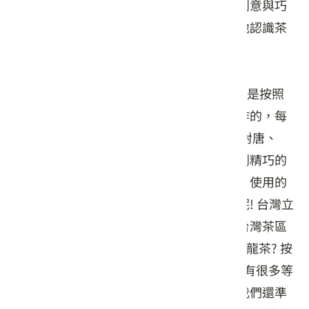
都耳熟能詳，但是在這裡我們加入了一些創意與巧
思，希望從另一個角度，讓大家輕鬆愉快地認識茶
葉、愛上茶葉。
參觀特色： 迷你製茶機器不是模型而已喔! 是按照
真正的機器結構，以十比一的比例特別製作的，每
一部都能實際運作。 各朝飲茶袖珍模型針對唐、
宋、明、清飲茶的特徵，我們製作了一系列精巧的
袖珍模型，每個場景、人物的神情、服裝、使用的
茶器都經過考究，非常有趣味及教育意義呢! 台灣立
體模型透過台灣的立體模型，讓大家了解台灣茶區
的分布狀況，要知道哪裡產綠茶? 哪裡產烏龍茶? 按
個鈕就知道囉~ 就這樣而已? 不只不只，還有很多等
您來發覺，而且除了這些靜態的展示外，我們還準