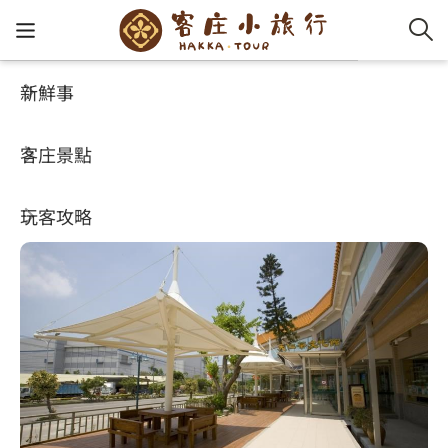
新鮮事
客庄景點
好玩景點
客家新
認識客
好客夯
走訪細
桐花小
大眾運
中文
天仁茶文化館
客庄景點
社群講
好玩景
客庄好
小粗坑
推薦遊
影片專
English
4.2
(2542)
玩客攻略
客庄智
客家特
渡南古道
達人帶
好站連
日本語
樟之細路
虛擬旅
HA-FOO
石峎古
自主制
常見問
客庄小旅行
即時影
鳴鳳古
服務中
旅遊服務
桐花花
老官道(
旅遊專