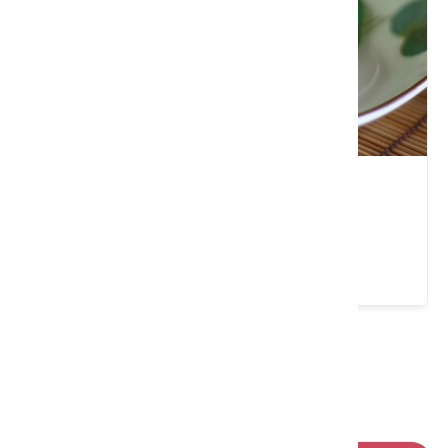
邱記麻糬
新竹市 香山區
4.1 ★ (488)
請左右移動看更多