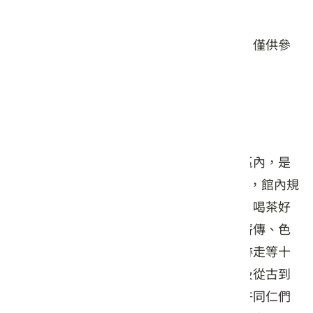
星期日: 09:00 – 17:30
本頁店家資料由業者或公開資料來源提供，僅供參
考，詳情請洽業者確認。
店家介紹
天仁茶文化館坐落在竹南的天仁茶文化園區內，是
棟兩層樓的建築，室內面積約有200坪左右，館內規
劃了親茶走廊、動手認識茶、製茶初體驗、喝茶好
健康、茶葉時光隧道、台灣出好茶、茶器薪傳、色
彩體會中國茶、世界品茶趣、跟著天仁足跡走等十
個主題展區，包含了茶葉的基本認識，以及從古到
今、由台灣到世界的茶文化，這些內容或許同仁們