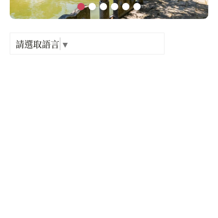
Language
出關古
紀念戳
請選取語言
▼
店家電話 :
886-3-5510201
樟之細
店家地址 :
新竹縣 關西鎮 中山東路
GPX路
營業時間 :
星期一: 24 小時營業
星期二: 24 小時營業
星期三: 24 小時營業
星期四: 24 小時營業
星期五: 24 小時營業
星期六: 24 小時營業