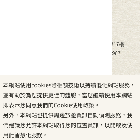
中華民國客家委員會
地址：24220新北市新莊區中平路439號北棟17樓
電話：(02)8995-6988，傳真：(02)8995-6987
服務時間：周一至周五08:30~17:30
本網站使用cookies等相關技術以持續優化網站服務，
政府網站資料開放宣告
|
資訊安全宣告
|
隱私權宣告
並有助於為您提供更佳的體驗，當您繼續使用本網站
|
客家委員會
|
客服信箱
即表示您同意我們的Cookie使用政策。
另外，本網站也提供周邊旅遊資訊自動偵測服務，我
們建議您允許本網站取得您的位置資訊，以開啟及使
用此智慧化服務。