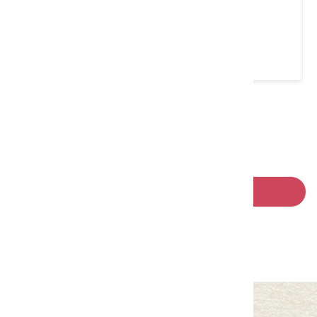
賴在家_景觀咖啡茶陶坊
新竹縣 關西鎮
4.7 ★ (139)
請左右移動看更多
回列表