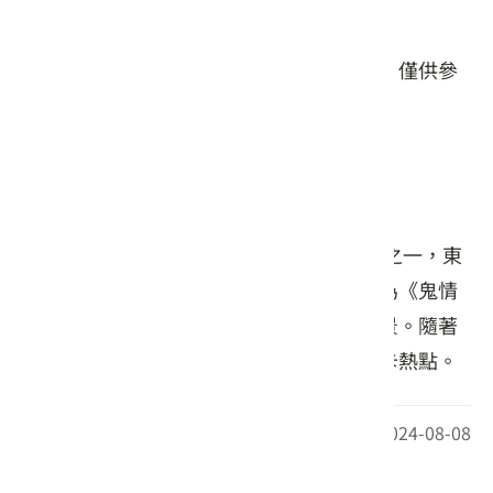
星期日: 24 小時營業
本頁店家資料由業者或公開資料來源提供，僅供參
考，詳情請洽業者確認。
店家介紹
東安古橋建立於1933年，是新竹縣定古蹟之一，東
安橋造型古典優美，親水公園風景秀麗，為《鬼情
書》、《我的少女時代》等電影的拍攝場景。隨著
電影熱映，這裡成為許多影迷、網美的打卡熱點。
最後更新日期：2024-08-08