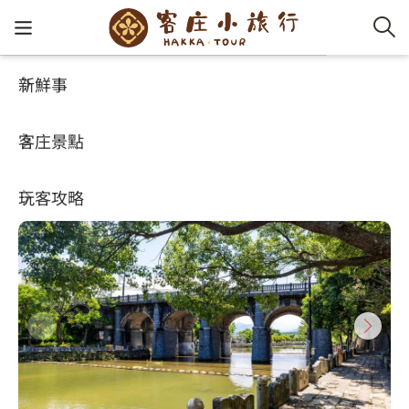
新鮮事
客庄景點
好玩景點
客家新
認識客
好客夯
走訪細
桐花小
大眾運
中文
東安古橋
客庄景點
社群講
好玩景
客庄好
小粗坑
推薦遊
影片專
English
4.4
(7865)
玩客攻略
客庄智
客家特
渡南古道
達人帶
好站連
日本語
樟之細路
虛擬旅
HA-FOO
石峎古
自主制
常見問
客庄小旅行
即時影
鳴鳳古
服務中
旅遊服務
桐花花
老官道(
旅遊專