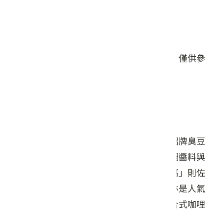
星期日: 13:00 – 20:00
#餐食
本頁店家資料由業者或公開資料來源提供，僅供參
考，詳情請洽業者確認。
店家介紹
日日臭豆腐提供多樣化的在地庶民美食，招牌臭豆
腐堅持現點現做，口感外酥內嫩，搭配特調醬料與
爽脆泡菜，風味絕佳；特色的「骰子臭豆腐」則佐
以蒜頭與胡椒鹽，酥脆鹹香。店內滷肉飯亦是人氣
之選，米飯粒粒分明，佐以半熟荷包蛋與台式咖哩
配菜，鹹淡適中且不油膩。