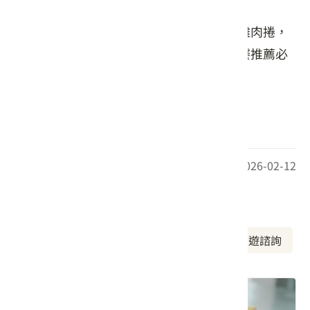
此外，飽滿多汁的烤香腸、口感紮實的烤雞肉捲，
以及帶有獨特香氣回甘的茶葉蛋，皆是老饕推薦必
點。
(照片來自店家官方提供，請勿轉載)
最後更新日期：2026-02-12
周邊資訊
周邊美食
周邊景點
周邊旅宿
旅遊諮詢