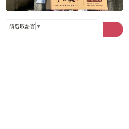
Language
出關古
紀念戳
請選取語言
▼
前往官網
樟之細
店家電話 :
+886-92-8870971
GPX路
店家地址 :
新竹縣 關西鎮 中山東路142巷11號
營業時間 :
星期一: 休息
星期二: 13:00 – 18:00
星期三: 13:00 – 18:00
星期四: 13:00 – 18:00