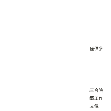
星期五: 13:00 – 18:00
星期六: 13:00 – 18:00
星期日: 13:00 – 18:00
#飲品
本頁店家資料由業者或公開資料來源提供，僅供參
考，詳情請洽業者確認。
店家介紹
隱身於新竹關西東安古橋牛欄河畔，由傳統三合院
老宅改建而成的藝文餐飲空間。店內結合陶藝工作
室與咖啡茶飲服務，環境古色古香，充滿人文氣