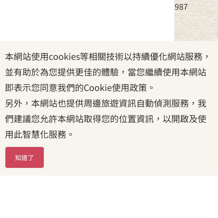
電話：(02)8995-6988，傳真：(02)8995-6987
服務時間：周一至周五08:30~17:30
本網站使用cookies等相關技術以持續優化網站服務，
政府網站資料開放宣告
|
資訊安全宣告
|
隱私權宣告
並有助於為您提供更佳的體驗，當您繼續使用本網站
|
客家委員會
|
客服信箱
即表示您同意我們的Cookie使用政策。
另外，本網站也提供周邊旅遊資訊自動偵測服務，我
們建議您允許本網站取得您的位置資訊，以開啟及使
用此智慧化服務。
知道了