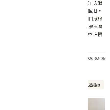
息。餐飲主打關西在地生產的「東方美人茶」與獨
特的「野馬茶」（野茶加馬告），茶湯溫潤回甘。
此外，亦供應手沖咖啡及自製手工甜點，如口感綿
密的輕乳酪蛋糕。遊客可在此邊欣賞河畔山景與陶
藝作品，邊享受靜謐的下午茶時光，是體驗客庄慢
活氛圍的絕佳據點。
最後更新日期：2026-02-06
周邊資訊
周邊美食
周邊景點
周邊旅宿
旅遊諮詢