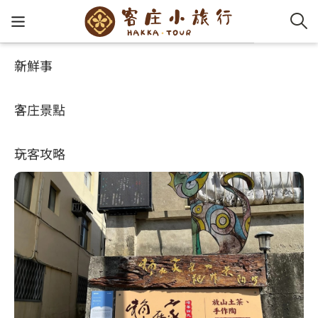
新鮮事
玩客攻略
HA-FOOD
客家新
認識客
好客夯
走訪細
桐花小
大眾運
中文
賴在家_景觀咖啡茶陶坊
客庄景點
社群講
好玩景
客庄好
小粗坑
推薦遊
影片專
English
4.7
(139)
玩客攻略
客庄智
客家特
渡南古道
達人帶
好站連
日本語
樟之細路
虛擬旅
HA-FOO
石峎古
自主制
常見問
客庄小旅行
即時影
鳴鳳古
服務中
旅遊服務
桐花花
老官道(
旅遊專