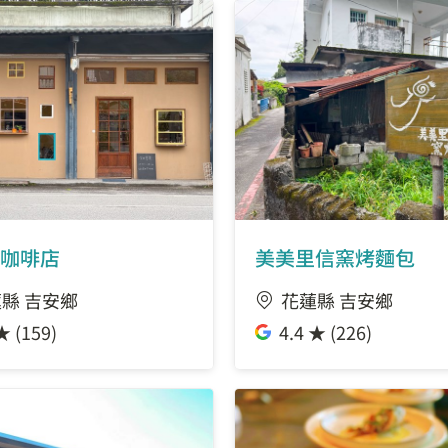
咖啡店
美美里信窯烤麵包
縣 吉安鄉
花蓮縣 吉安鄉
★ (159)
4.4 ★ (226)