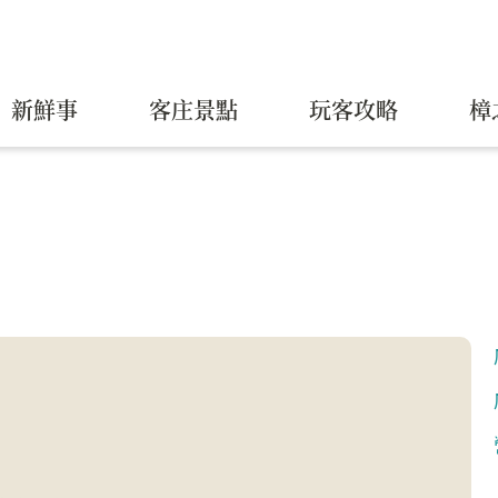
新鮮事
客庄景點
玩客攻略
樟