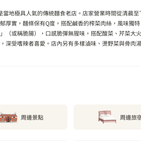
是當地極具人氣的傳統麵食老店。店家營業時間從清晨至
郁厚實，麵條保有Q度，搭配鹹香的榨菜肉絲，風味獨特
」（或稱脆腸），口感脆彈無腥味，搭配酸菜、芹菜大
，深受嗜辣者喜愛。店內另有多樣滷味、燙野菜與骨肉
周邊景點
周邊旅