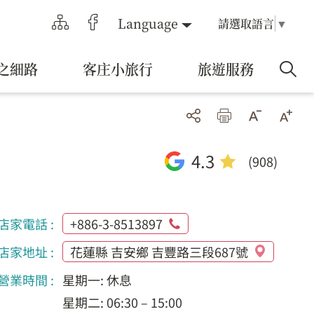
Language
請選取語言
▼
之細路
客庄小旅行
旅遊服務
4.3
(908)
店家電話 :
+886-3-8513897
店家地址 :
花蓮縣 吉安鄉 吉豐路三段687號
營業時間 :
星期一: 休息
星期二: 06:30 – 15:00