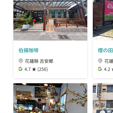
伯揚咖啡
櫻の田
花蓮縣 吉安鄉
花蓮
4.7 ★ (256)
4.2 