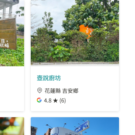
壺說廚坊
花蓮縣 吉安鄉
4.8 ★ (6)