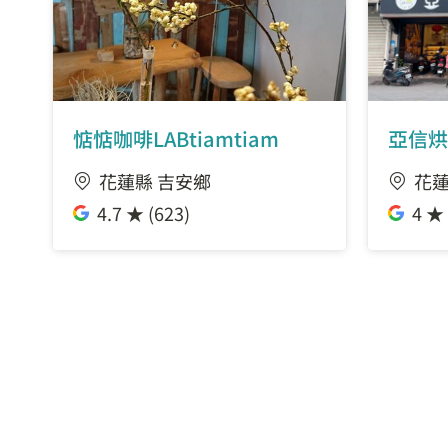
惦惦咖啡LABtiamtiam
亞信烘
花蓮縣 吉安鄉
花蓮
4.7 ★ (623)
4 ★ 