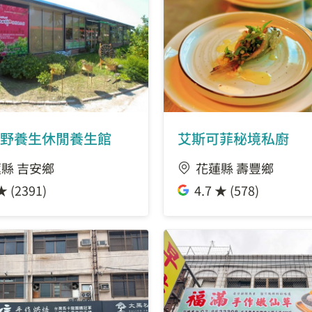
野養生休閒養生館
艾斯可菲秘境私廚
縣 吉安鄉
花蓮縣 壽豐鄉
★ (2391)
4.7 ★ (578)