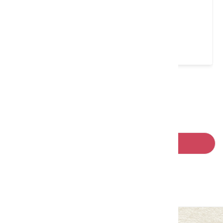
進香餅舖
高雄市 杉林區
4.9 ★ (11)
請左右移動看更多
回列表