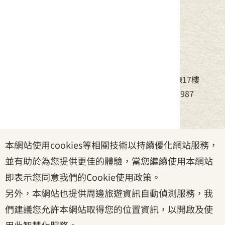
中華民國客家委員會
地址：24220新北市新莊區中平路439號北棟17樓
電話：(02)8995-6988，傳真：(02)8995-6987
服務時間：周一至周五08:30~17:30
本網站使用cookies等相關技術以持續優化網站服務，
政府網站資料開放宣告
|
資訊安全宣告
|
隱私權宣告
並有助於為您提供更佳的體驗，當您繼續使用本網站
|
客家委員會
|
客服信箱
即表示您同意我們的Cookie使用政策。
另外，本網站也提供周邊旅遊資訊自動偵測服務，我
們建議您允許本網站取得您的位置資訊，以開啟及使