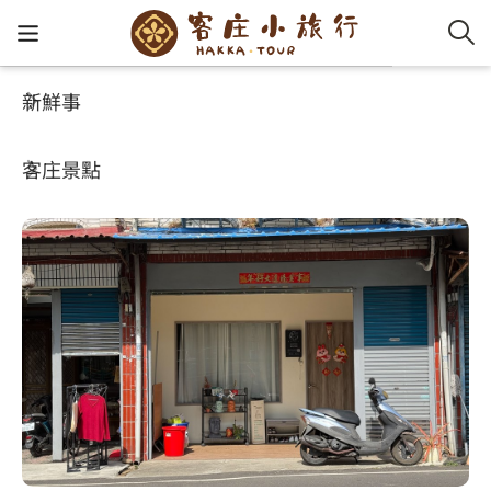
新鮮事
玩客攻略
HA-FOOD
客家新
認識客
好客夯
走訪細
桐花小
大眾運
中文
小白兔漢堡
客庄景點
社群講
好玩景
客庄好
小粗坑
推薦遊
影片專
English
玩客攻略
客庄智
客家特
渡南古道
達人帶
好站連
日本語
樟之細路
虛擬旅
HA-FOO
石峎古
自主制
常見問
客庄小旅行
即時影
鳴鳳古
服務中
旅遊服務
桐花花
老官道(
旅遊專