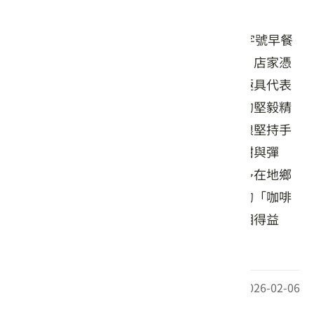
店家介紹
小白兔漢堡創立於民國79年，是在地的老字號早餐
店，亦為當地早期首間西式早餐餐飲據點。店家憑
藉著對食材的堅持與熱忱，成為杉林地區極具代表
性的傳統早點選擇，展現了青年返鄉創業的堅毅精
神。店內招牌首推「手作漢堡肉」，老闆娘堅持手
工製作，口感紮實飽滿，保留了肉質的鮮甜與彈
性，與一般機器加工肉排截然不同，是許多在地鄉
親口耳相傳的美味記憶。此外，店家特調的「咖啡
牛奶」風味獨特，香醇順口，與漢堡搭配相得益
彰。
最後更新日期：2026-02-06