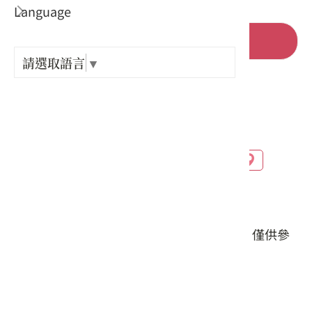
Language
出關古
前往官網
紀念戳
請選取語言
▼
店家電話 :
樟之細
+
店家地址 :
GPX路
高雄市 杉林區 上平里17鄰山仙路205號
#餐食
本頁店家資料由業者或公開資料來源提供，僅供參
考，詳情請洽業者確認。