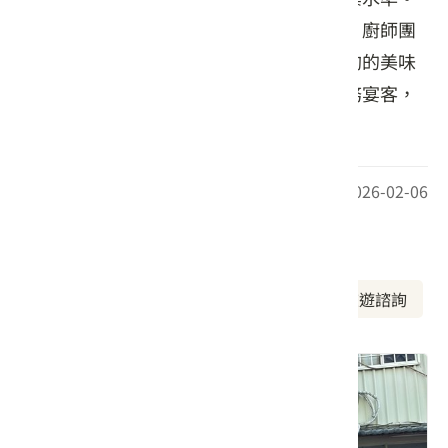
餐廳主打精緻的中式合菜與在地風味料理，廚師團
隊善用當季新鮮食材，烹調出適合大宴小酌的美味
佳餚。無論是家庭聚餐、婚宴喜慶或是商務宴客，
皆能提供賓主盡歡的用餐體驗。
最後更新日期：2026-02-06
周邊資訊
周邊美食
周邊景點
周邊旅宿
旅遊諮詢