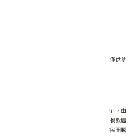
星期五: 10:30 – 17:00
星期六: 10:30 – 17:00
星期日: 10:30 – 17:00
#餐食
本頁店家資料由業者或公開資料來源提供，僅供參
考，詳情請洽業者確認。
店家介紹
座落於苗栗造橋鄉大西村的「力馬生活工坊」，由
老陶瓷廠轉型而成，是一處融合工藝創作、餐飲體
驗與文化故事的特色空間。園內展示以原住民圖騰