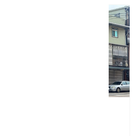
光華自助餐
苗栗縣 造橋鄉
4.1 ★ (14)