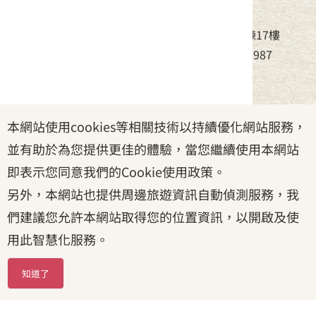
中華民國客家委員會
地址：24220新北市新莊區中平路439號北棟17樓
電話：(02)8995-6988，傳真：(02)8995-6987
服務時間：周一至周五08:30~17:30
本網站使用cookies等相關技術以持續優化網站服務，
政府網站資料開放宣告
|
資訊安全宣告
|
隱私權宣告
並有助於為您提供更佳的體驗，當您繼續使用本網站
|
客家委員會
|
客服信箱
即表示您同意我們的Cookie使用政策。
另外，本網站也提供周邊旅遊資訊自動偵測服務，我
們建議您允許本網站取得您的位置資訊，以開啟及使
用此智慧化服務。
知道了