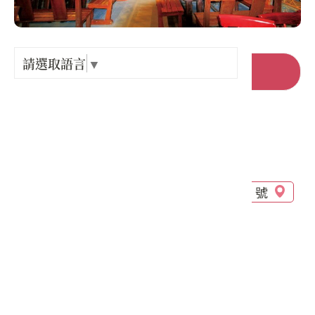
Language
出關古
紀念戳
請選取語言
▼
前往官網
樟之細
店家電話 :
+886-3-7542328
GPX路
店家地址 :
苗栗縣 造橋鄉 大西村慈聖路二段280巷11 號
營業時間 :
星期一: 休息
星期二: 10:30 – 17:00
星期三: 10:30 – 17:00
星期四: 10:30 – 17:00