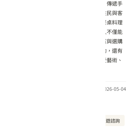
為靈感的生活陶瓷，色彩鮮明、手感溫潤，傳遞手
作器物的溫度與生命力。工坊主人結合原住民與客
家文化背景，將族群記憶融入陶藝設計與餐桌料理
之中，呈現獨具風格的日常美學。來訪旅人不僅能
品嘗道地的客家與原民風味餐點，亦可欣賞與選購
手作陶器及在地特色產品。假日若事前預約，還有
機會聆聽主人現場演唱，在純樸村落中感受藝術、
文化與人情味。
最後更新日期：2026-05-04
周邊資訊
周邊美食
周邊景點
周邊旅宿
旅遊諮詢