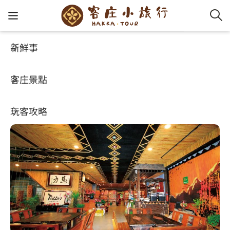
新鮮事
玩客攻略
HA-FOOD
客家新
認識客
好客夯
走訪細
桐花小
大眾運
中文
力馬生活工坊
客庄景點
社群講
好玩景
客庄好
小粗坑
推薦遊
影片專
English
4.4
(795)
玩客攻略
客庄智
客家特
渡南古道
達人帶
好站連
日本語
樟之細路
虛擬旅
HA-FOO
石峎古
自主制
常見問
客庄小旅行
即時影
鳴鳳古
服務中
旅遊服務
桐花花
老官道(
旅遊專