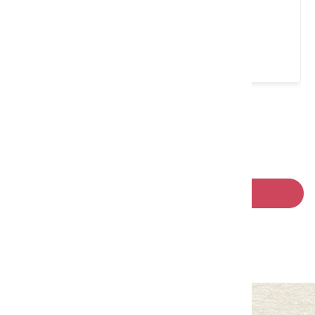
啄木鳥的家 WPCASA
花蓮縣 光復鄉
4.5 ★ (1418)
請左右移動看更多
回列表