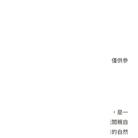
星期五: 11:00 – 21:00
星期六: 10:00 – 21:00
星期日: 11:00 – 20:30
#餐食
本頁店家資料由業者或公開資料來源提供，僅供參
考，詳情請洽業者確認。
店家介紹
緊鄰光復台九線與馬太鞍濕地的「牧木屋」，是一
間充滿溫度的美式木屋餐廳。整座建築由老闆親自
採用美式木結構工法構築，營造出原木獨有的自然