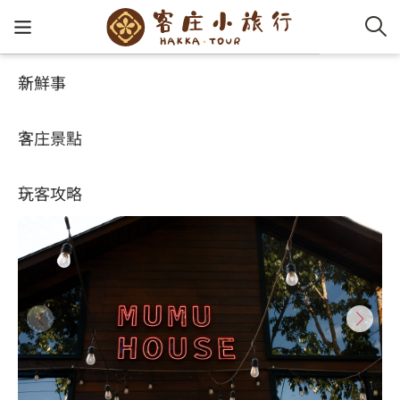
新鮮事
玩客攻略
HA-FOOD
客家新
認識客
好客夯
走訪細
桐花小
大眾運
中文
牧木屋Mu Mu House
客庄景點
社群講
好玩景
客庄好
小粗坑
推薦遊
影片專
English
4.4
(339)
玩客攻略
客庄智
客家特
渡南古道
達人帶
好站連
日本語
樟之細路
虛擬旅
HA-FOO
石峎古
自主制
常見問
客庄小旅行
即時影
鳴鳳古
服務中
旅遊服務
桐花花
老官道(
旅遊專