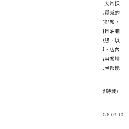
香氣與舒壓氛圍。餐廳四周環繞田園景致，大片採
光讓室內與戶外綠意相連，是光復地區極具質感的
用餐空間。餐點主打精緻的義式料理與美式排餐，
首推「西班牙伊比利梅花豬排」，肉質鮮甜且油脂
豐潤。此外，各式濃郁入味的義大利麵與燉飯，以
及料多實在的輕食捲餅，皆能滿足不同客群。店內
還設有充滿童心的自助投幣式霜淇淋機，為用餐增
添樂趣。不論是家庭聚餐或情侶約會，牧木屋都能
提供高品質的休閒體驗。
(照片來自赫客股份有限公司提供，請勿任意轉載)
最後更新日期：2026-03-10