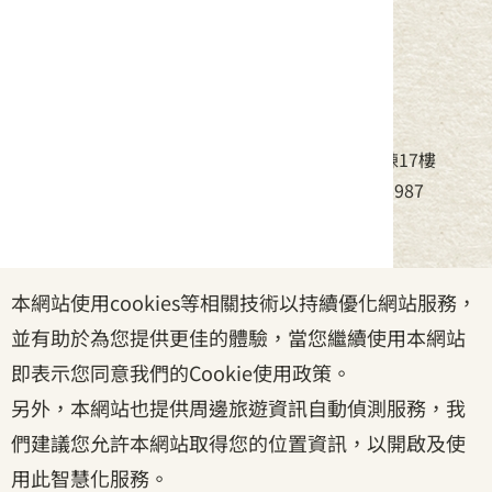
中華民國客家委員會
地址：24220新北市新莊區中平路439號北棟17樓
電話：(02)8995-6988，傳真：(02)8995-6987
服務時間：周一至周五08:30~17:30
本網站使用cookies等相關技術以持續優化網站服務，
政府網站資料開放宣告
|
資訊安全宣告
|
隱私權宣告
並有助於為您提供更佳的體驗，當您繼續使用本網站
|
客家委員會
|
客服信箱
即表示您同意我們的Cookie使用政策。
另外，本網站也提供周邊旅遊資訊自動偵測服務，我
們建議您允許本網站取得您的位置資訊，以開啟及使
用此智慧化服務。