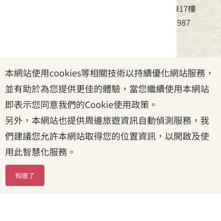
地址：24220新北市新莊區中平路439號北棟17樓
電話：(02)8995-6988，傳真：(02)8995-6987
服務時間：周一至周五08:30~17:30
本網站使用cookies等相關技術以持續優化網站服務，
政府網站資料開放宣告
|
資訊安全宣告
|
隱私權宣告
並有助於為您提供更佳的體驗，當您繼續使用本網站
|
客家委員會
|
客服信箱
即表示您同意我們的Cookie使用政策。
另外，本網站也提供周邊旅遊資訊自動偵測服務，我
們建議您允許本網站取得您的位置資訊，以開啟及使
用此智慧化服務。
知道了