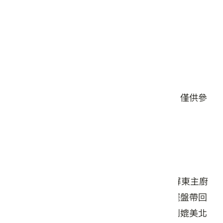
星期五: 11:30 – 14:30, 17:30 – 21:30
星期六: 11:30 – 14:30, 17:30 – 21:30
星期日: 11:30 – 14:30, 17:30 – 21:30
#餐食
本頁店家資料由業者或公開資料來源提供，僅供參
考，詳情請洽業者確認。
店家介紹
「億饌精緻鐵板燒」由在臺北打拚20年的屏東主廚
返鄉創立。主廚堅持將精湛的廚藝與美學擺盤帶回
故鄉，讓顧客能以親民的南部價位，享受到媲美北