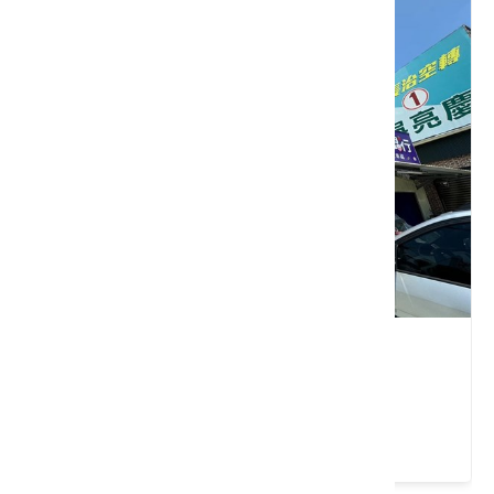
心鄰食堂
屏東縣 長治鄉
4.9 ★ (29)