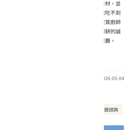
部的精緻鐵板燒套餐。店家嚴選各式鮮活食材，並
結合多款自家研發的獨門醬料，創造出別處吃不到
的特色風味。在這裡用餐，不僅能近距離欣賞廚師
熟練的料理展演，更能深刻感受主廚返鄉深耕的誠
意，是長治地區極具指名度的高品質精緻餐廳。
(圖片來自店家官方臉書)
最後更新日期：2026-05-04
周邊資訊
周邊美食
周邊景點
周邊旅宿
旅遊諮詢