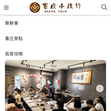
新鮮事
玩客攻略
HA-FOOD
客家新
認識客
好客夯
走訪細
桐花小
大眾運
中文
億饌精緻鐵板燒
客庄景點
社群講
好玩景
客庄好
小粗坑
推薦遊
影片專
English
4.7
(424)
玩客攻略
客庄智
客家特
渡南古道
達人帶
好站連
日本語
樟之細路
虛擬旅
HA-FOO
石峎古
自主制
常見問
客庄小旅行
即時影
鳴鳳古
服務中
旅遊服務
桐花花
老官道(
旅遊專