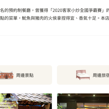
名的預約制餐廳，曾獲得「2020客家小炒全國爭霸賽」
點的菜單，魷魚與豬肉的火侯拿捏得宜、香氣十足。本
周邊景點
周邊旅