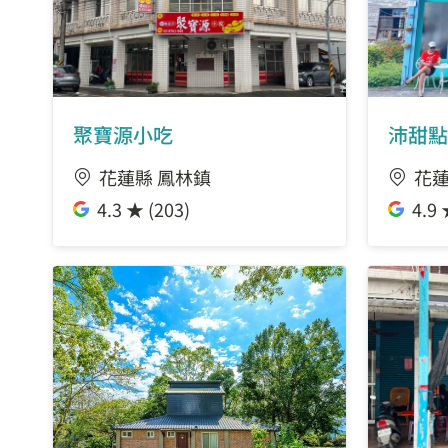
聚寶源小吃
沛甜點
花蓮縣 鳳林鎮
花蓮
4.3 ★ (203)
4.9 