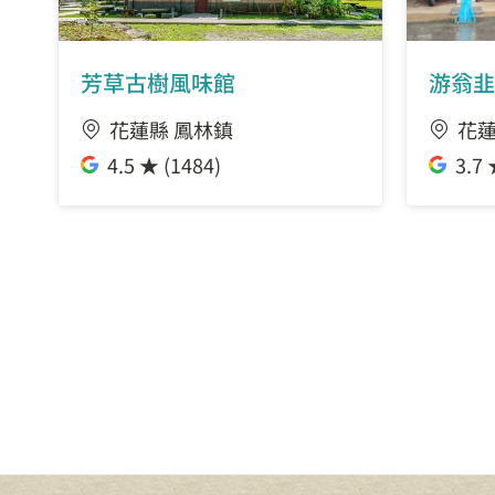
芳草古樹風味館
游翁韭
花蓮縣 鳳林鎮
花蓮
4.5 ★ (1484)
3.7 