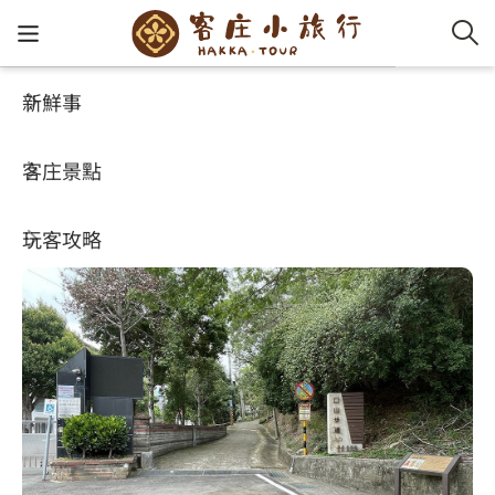
新鮮事
客庄景點
好玩景點
客家新
認識客
好客夯
走訪細
桐花小
大眾運
中文
口山步道
客庄景點
社群講
好玩景
客庄好
小粗坑
推薦遊
影片專
English
4.2
(279)
玩客攻略
客庄智
客家特
渡南古道
達人帶
好站連
日本語
樟之細路
虛擬旅
HA-FOO
石峎古
自主制
常見問
客庄小旅行
即時影
鳴鳳古
服務中
旅遊服務
桐花花
老官道(
旅遊專