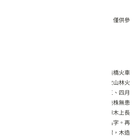
星期日: 24 小時營業
本頁店家資料由業者或公開資料來源提供，僅供參
考，詳情請洽業者確認。
店家介紹
口山步道路線呈南北向，往東有造橋國中造橋火車
站等條支線，全長約五公里，稜線歷經多次山林火
警，仍有一群密度頗高的苦苓樹林，每年三、四月
間，藍色小花盛開，花景美麗動人。還有幾株無患
子，不遠處一對密生的樟木，由一株倒伏樟木上長
出，地方為還取了一個「生生不息」的好名字。再
上北走，一座白色瞭望台是古道最重要地標，木造