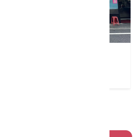
翔哥小吃
苗栗縣 造橋鄉
4.4 ★ (109)
請左右移動看更多
回列表