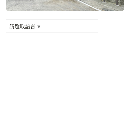
Language
出關古
紀念戳
請選取語言
▼
店家電話 :
+886-3-7542255
樟之細
店家地址 :
苗栗縣 造橋鄉 口山步道
GPX路
營業時間 :
星期一: 24 小時營業
星期二: 24 小時營業
星期三: 24 小時營業
星期四: 24 小時營業
星期五: 24 小時營業
星期六: 24 小時營業