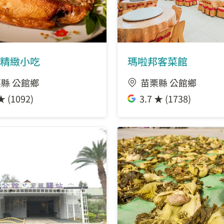
精緻小吃
瑪啦邦客菜館
縣 公館鄉
苗栗縣 公館鄉
★ (1092)
3.7 ★ (1738)