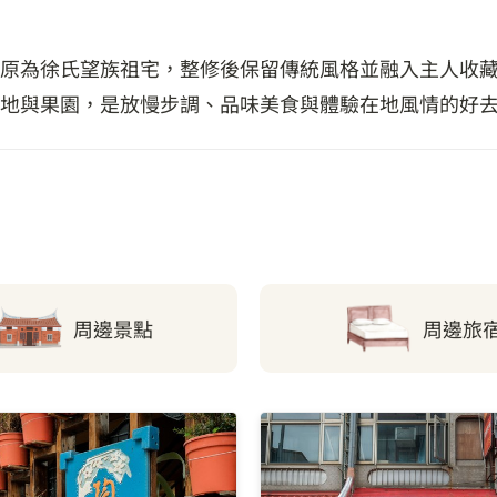
原為徐氏望族祖宅，整修後保留傳統風格並融入主人收
地與果園，是放慢步調、品味美食與體驗在地風情的好
周邊景點
周邊旅