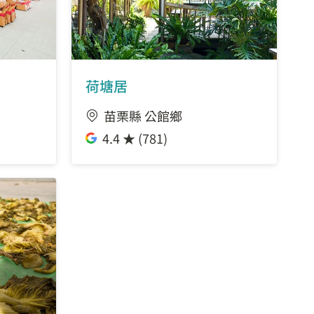
荷塘居
苗栗縣 公館鄉
4.4 ★ (781)