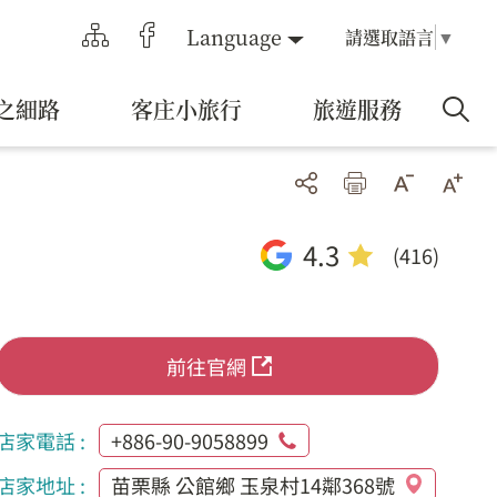
Language
請選取語言
▼
之細路
客庄小旅行
旅遊服務
4.3
(416)
前往官網
店家電話 :
+886-90-9058899
店家地址 :
苗栗縣 公館鄉 玉泉村14鄰368號