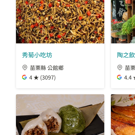
秀菊小吃坊
陶之飲
苗栗縣 公館鄉
苗栗
4 ★ (3097)
4.4 