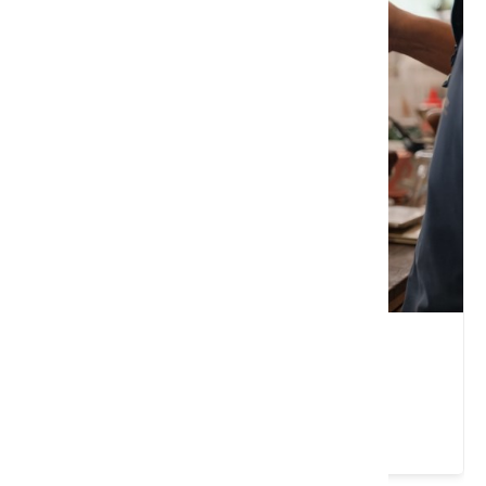
金石咖啡休閒農場
屏東縣 萬巒鄉
4 ★ (1027)