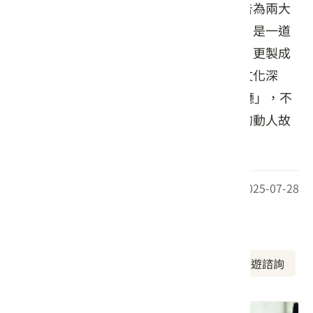
日的共好基地。館內餐桌料理以鳳梨與馬告為兩大
核心，馬告肋排融合原民香氣與西式手法，是一道
將傳統重新詮釋的佳作；而鳳梨不僅入菜，更製成
果乾、醬汁，體現在地農產的靈活運用與文化深
度。老厝54也被譽為「大武山下的義式餐廳」，不
只是味蕾的驚喜，更是一段關於地方活化的動人故
事。
最後更新日期：2025-07-28
周邊資訊
周邊美食
周邊景點
周邊旅宿
旅遊諮詢