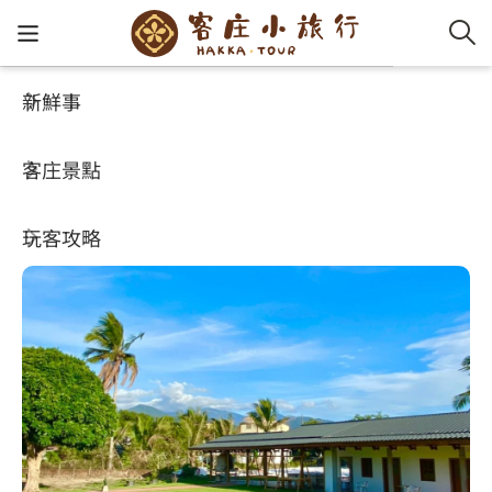
新鮮事
玩客攻略
HA-FOOD
客家新
認識客
好客夯
走訪細
桐花小
大眾運
中文
老厝54
客庄景點
社群講
好玩景
客庄好
小粗坑
推薦遊
影片專
English
4.9
(92)
玩客攻略
客庄智
客家特
渡南古道
達人帶
好站連
日本語
樟之細路
虛擬旅
HA-FOO
石峎古
自主制
常見問
客庄小旅行
即時影
鳴鳳古
服務中
旅遊服務
桐花花
老官道(
旅遊專