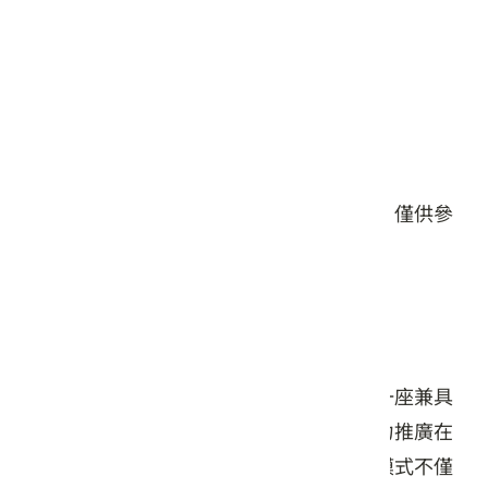
星期五: 10:00 – 18:00
星期六: 10:00 – 18:00
星期日: 10:00 – 18:00
#餐食
#飲品
本頁店家資料由業者或公開資料來源提供，僅供參
考，詳情請洽業者確認。
店家介紹
藏身於屏東山腳的金石咖啡休閒農場，是一座兼具
農業推廣與休閒功能的複合場域。農場主力推廣在
地栽種的大武高山咖啡，自產自銷的經營模式不僅