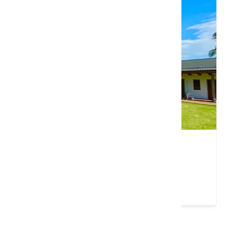
老厝54
屏東縣 萬巒鄉
4.9 ★ (92)
請左右移動看更多