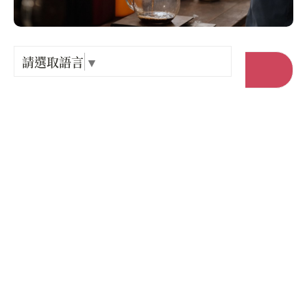
Language
出關古
紀念戳
請選取語言
▼
前往官網
樟之細
店家電話 :
+886-8-7832558
GPX路
店家地址 :
屏東縣 萬巒鄉 赤山村東山路1之58號
營業時間 :
星期一: 10:00 – 18:00
星期二: 10:00 – 18:00
星期三: 休息
星期四: 10:00 – 18:00