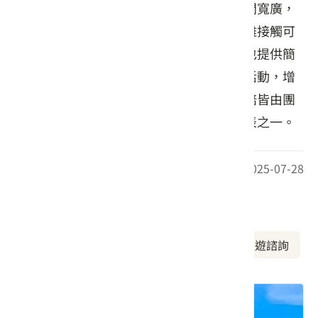
確保品質，也支持小農永續發展。園區空間寬廣，
綠意盎然，適合家庭親子共遊，亦可近距離接觸可
愛動物，體驗農村樂趣。除了咖啡，農場也提供簡
餐、茶飲與甜點，並定期舉辦音樂演出與活動，增
添旅遊的豐富性。從咖啡種植、處理到烘焙皆由團
隊親手完成，成就屏東在地咖啡品牌的代表之一。
最後更新日期：2025-07-28
周邊資訊
周邊美食
周邊景點
周邊旅宿
旅遊諮詢