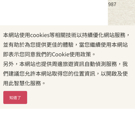
電話：(02)8995-6988，傳真：(02)8995-6987
服務時間：周一至周五08:30~17:30
本網站使用cookies等相關技術以持續優化網站服務，
政府網站資料開放宣告
|
資訊安全宣告
|
隱私權宣告
並有助於為您提供更佳的體驗，當您繼續使用本網站
|
客家委員會
|
客服信箱
即表示您同意我們的Cookie使用政策。
另外，本網站也提供周邊旅遊資訊自動偵測服務，我
們建議您允許本網站取得您的位置資訊，以開啟及使
用此智慧化服務。
知道了