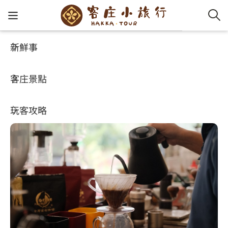
新鮮事
玩客攻略
HA-FOOD
客家新
認識客
好客夯
走訪細
桐花小
大眾運
中文
金石咖啡休閒農場
客庄景點
社群講
好玩景
客庄好
小粗坑
推薦遊
影片專
English
4
(1028)
玩客攻略
客庄智
客家特
渡南古道
達人帶
好站連
日本語
樟之細路
虛擬旅
HA-FOO
石峎古
自主制
常見問
客庄小旅行
即時影
鳴鳳古
服務中
旅遊服務
桐花花
老官道(
旅遊專