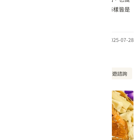
供多款芋頭相關伴手禮，從糕餅到點心，每樣皆是
送禮的好選擇。
最後更新日期：2025-07-28
周邊資訊
周邊美食
周邊景點
周邊旅宿
旅遊諮詢