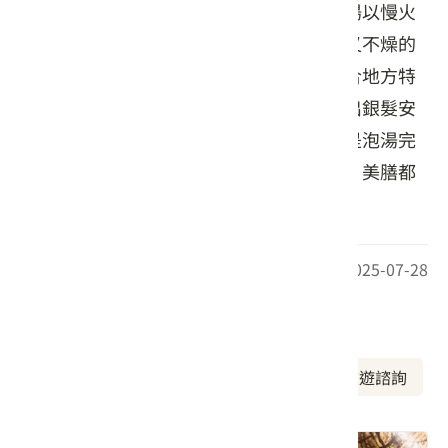
的山林風土化為一桌好菜。山藥枸杞土雞湯以慢火
燉煮而成，湯頭澄澈，溫潤順口，是補氣又不燥的
首選；招牌豆酥金鱒魚與梅子燒豆腐則結合地方特
產，呈現食材的純粹原味。餐廳亦貼心推出銀髮安
心套餐，照顧每位長者的用餐需求。無論是泡湯完
的午後時光，或想來一場簡單的味覺療癒，美膳都
是不容錯過的一站。
最後更新日期：2025-07-28
周邊資訊
周邊美食
周邊景點
周邊旅宿
旅遊諮詢