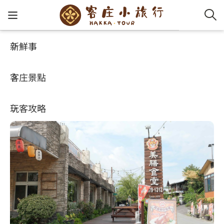
新鮮事
玩客攻略
HA-FOOD
客家新
認識客
好客夯
走訪細
桐花小
大眾運
中文
美膳食堂
客庄景點
社群講
好玩景
客庄好
小粗坑
推薦遊
影片專
English
4.7
(627)
玩客攻略
客庄智
客家特
渡南古道
達人帶
好站連
日本語
樟之細路
虛擬旅
HA-FOO
石峎古
自主制
常見問
客庄小旅行
即時影
鳴鳳古
服務中
旅遊服務
桐花花
老官道(
旅遊專