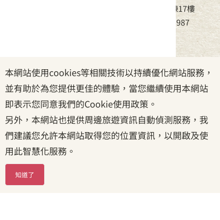
地址：24220新北市新莊區中平路439號北棟17樓
電話：(02)8995-6988，傳真：(02)8995-6987
服務時間：周一至周五08:30~17:30
本網站使用cookies等相關技術以持續優化網站服務，
政府網站資料開放宣告
|
資訊安全宣告
|
隱私權宣告
並有助於為您提供更佳的體驗，當您繼續使用本網站
|
客家委員會
|
客服信箱
即表示您同意我們的Cookie使用政策。
另外，本網站也提供周邊旅遊資訊自動偵測服務，我
們建議您允許本網站取得您的位置資訊，以開啟及使
用此智慧化服務。
知道了