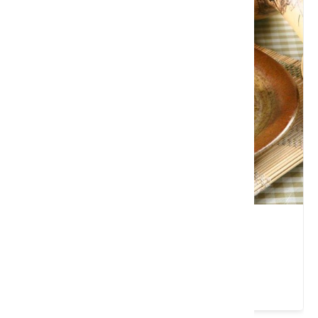
清逸軒庭園香草餐廳
高雄市 六龜區
4.5 ★ (210)