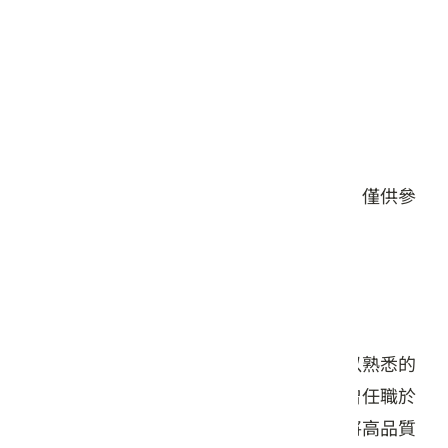
星期五: 11:30 – 14:00, 17:30 – 19:30
星期六: 11:30 – 14:00, 17:30 – 19:30
星期日: 11:30 – 14:00, 17:30 – 19:30
#餐食
本頁店家資料由業者或公開資料來源提供，僅供參
考，詳情請洽業者確認。
店家介紹
隱身於美崙山溫泉渡假山莊內，美膳食堂以熟悉的
鄉土味撫慰遠道而來的旅人。主廚陳安豊曾任職於
知名飯店，返鄉後專注以在地農產入菜，將高品質