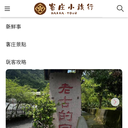
新鮮事
玩客攻略
HA-FOOD
客家新
認識客
好客夯
走訪細
桐花小
大眾運
中文
老古的家
客庄景點
社群講
好玩景
客庄好
小粗坑
推薦遊
影片專
English
4.2
(1641)
玩客攻略
客庄智
客家特
渡南古道
達人帶
好站連
日本語
樟之細路
虛擬旅
HA-FOO
石峎古
自主制
常見問
客庄小旅行
即時影
鳴鳳古
服務中
旅遊服務
桐花花
老官道(
旅遊專