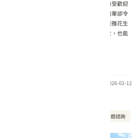
與炒野蓮等，食材新鮮，口味地道。其中最受歡迎
的炒粄條，米香濃郁，搭配豆芽與韭菜，簡單卻令
人難忘。花生豆腐則以冰涼綿密的口感與淡雅花生
香氣，成為開胃首選。來此不僅能飽嘗美食，也能
在庭院小坐、感受美濃日常的靜謐時光。
(照片來自店家官方提供，請勿轉載)
最後更新日期：2026-02-12
周邊資訊
周邊美食
周邊景點
周邊旅宿
旅遊諮詢