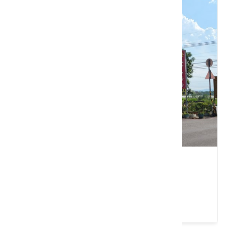
老牌福安粄條
高雄市 美濃區
4 ★ (650)