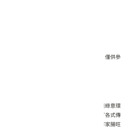
星期五: 10:30 – 14:00, 16:30 – 20:00
星期六: 10:30 – 20:00
星期日: 10:30 – 20:00
#餐食
本頁店家資料由業者或公開資料來源提供，僅供參
考，詳情請洽業者確認。
店家介紹
藏身於清泉佛堂旁的「老古的家」，是一座綠意環
繞的紅磚餐館，保留濃濃的客家風情。主打各式傳
統客家菜，包括經典炒粄條、鹹蛋苦瓜、客家腸旺