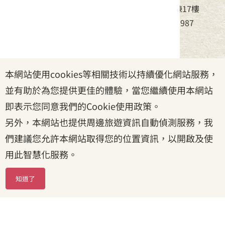
地址：24220新北市新莊區中平路439號北棟17樓
電話：(02)8995-6988，傳真：(02)8995-6987
服務時間：周一至周五08:30~17:30
本網站使用cookies等相關技術以持續優化網站服務，
政府網站資料開放宣告
|
資訊安全宣告
|
隱私權宣告
並有助於為您提供更佳的體驗，當您繼續使用本網站
|
客家委員會
|
客服信箱
即表示您同意我們的Cookie使用政策。
另外，本網站也提供周邊旅遊資訊自動偵測服務，我
們建議您允許本網站取得您的位置資訊，以開啟及使
用此智慧化服務。
知道了