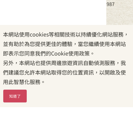
電話：(02)8995-6988，傳真：(02)8995-6987
服務時間：周一至周五08:30~17:30
本網站使用cookies等相關技術以持續優化網站服務，
政府網站資料開放宣告
|
資訊安全宣告
|
隱私權宣告
並有助於為您提供更佳的體驗，當您繼續使用本網站
|
客家委員會
|
客服信箱
即表示您同意我們的Cookie使用政策。
另外，本網站也提供周邊旅遊資訊自動偵測服務，我
們建議您允許本網站取得您的位置資訊，以開啟及使
用此智慧化服務。
知道了