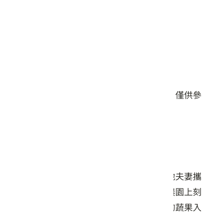
星期五: 07:30 – 21:00
星期六: 07:30 – 21:00
星期日: 07:30 – 21:00
#餐食
本頁店家資料由業者或公開資料來源提供，僅供參
考，詳情請洽業者確認。
店家介紹
春發嫂食堂隱身在梨山翠綠山谷間，由在地夫妻攜
手打理，四十餘年的歲月在這片兩甲地的農園上刻
畫出深厚的情感。食堂不僅提供自家耕作的蔬果入