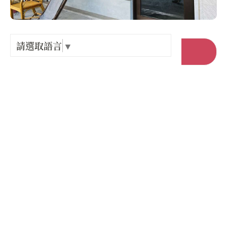
Language
出關古
紀念戳
請選取語言
▼
前往官網
樟之細
店家電話 :
+886-95-8568050
GPX路
店家地址 :
臺中市 和平區 中興路四段94之1號
營業時間 :
星期一: 07:30 – 21:00
星期二: 07:30 – 21:00
星期三: 07:30 – 21:00
星期四: 07:30 – 21:00