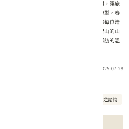
菜，更端出一桌桌簡單卻富有家常味的料理，讓旅
人品嘗梨山的四季滋味。隨著部落產業的轉型，春
發嫂食堂結合農園導覽與在地故事分享，讓每位造
訪的朋友，都能在餐桌間感受泰雅文化與梨山的山
水之美。這裡沒有繁複菜色，卻有令人想再訪的溫
度與人情。
最後更新日期：2025-07-28
周邊資訊
周邊美食
周邊景點
周邊旅宿
旅遊諮詢