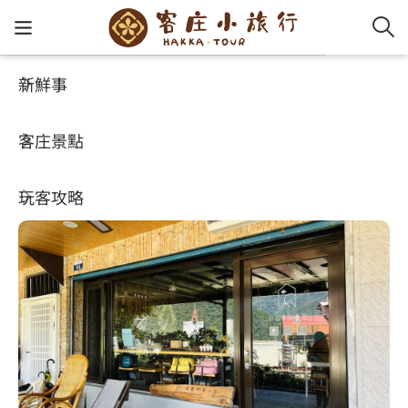
新鮮事
玩客攻略
HA-FOOD
客家新
認識客
好客夯
走訪細
桐花小
大眾運
中文
春發嫂食堂
客庄景點
社群講
好玩景
客庄好
小粗坑
推薦遊
影片專
English
4.7
(395)
玩客攻略
客庄智
客家特
渡南古道
達人帶
好站連
日本語
樟之細路
虛擬旅
HA-FOO
石峎古
自主制
常見問
客庄小旅行
即時影
鳴鳳古
服務中
旅遊服務
桐花花
老官道(
旅遊專