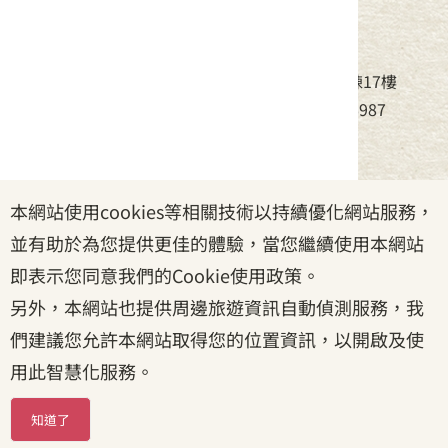
中華民國客家委員會
地址：24220新北市新莊區中平路439號北棟17樓
電話：(02)8995-6988，傳真：(02)8995-6987
服務時間：周一至周五08:30~17:30
本網站使用cookies等相關技術以持續優化網站服務，
政府網站資料開放宣告
|
資訊安全宣告
|
隱私權宣告
並有助於為您提供更佳的體驗，當您繼續使用本網站
|
客家委員會
|
客服信箱
即表示您同意我們的Cookie使用政策。
另外，本網站也提供周邊旅遊資訊自動偵測服務，我
們建議您允許本網站取得您的位置資訊，以開啟及使
用此智慧化服務。
知道了