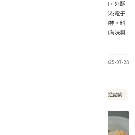
深受喜愛。特選豬隻特定部位製作的二層肉，外酥
內彈，成為饕客必點之選。創辦人陳清文原為電子
科背景，卻投身廚藝，傳承母親的小麵攤精神。料
理注重保留食材本味，呈現新竹郊區純粹的海味與
人情味。
最後更新日期：2025-07-28
周邊資訊
周邊美食
周邊景點
周邊旅宿
旅遊諮詢