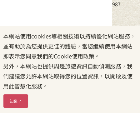
電話：(02)8995-6988，傳真：(02)8995-6987
服務時間：周一至周五08:30~17:30
本網站使用cookies等相關技術以持續優化網站服務，
政府網站資料開放宣告
|
資訊安全宣告
|
隱私權宣告
並有助於為您提供更佳的體驗，當您繼續使用本網站
|
客家委員會
|
客服信箱
即表示您同意我們的Cookie使用政策。
另外，本網站也提供周邊旅遊資訊自動偵測服務，我
們建議您允許本網站取得您的位置資訊，以開啟及使
用此智慧化服務。
知道了