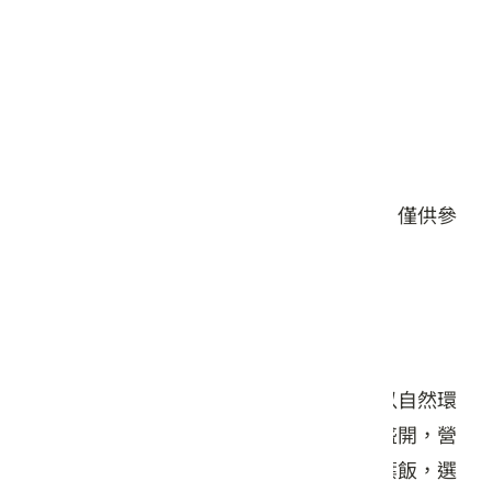
星期五: 10:00 – 17:00
星期六: 10:00 – 17:00
星期日: 10:00 – 17:00
#餐食
本頁店家資料由業者或公開資料來源提供，僅供參
考，詳情請洽業者確認。
店家介紹
田媽媽秘密花園隱身於苗栗西湖山谷間，以自然環
境與在地食材為特色。園區四季花卉繽紛盛開，營
造出如詩如畫的用餐氛圍。主打的東坡荷葉飯，選