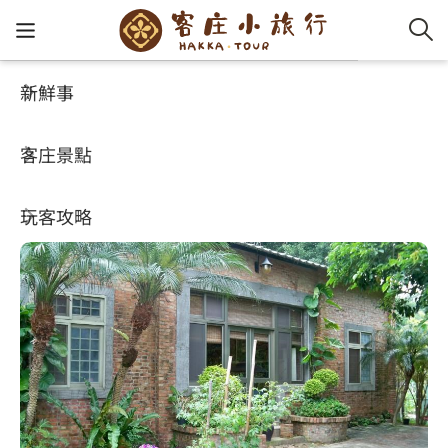
新鮮事
玩客攻略
HA-FOOD
客家新
認識客
好客夯
走訪細
桐花小
大眾運
中文
田媽媽 秘密花園
客庄景點
社群講
好玩景
客庄好
小粗坑
推薦遊
影片專
English
4.2
(352)
玩客攻略
客庄智
客家特
渡南古道
達人帶
好站連
日本語
樟之細路
虛擬旅
HA-FOO
石峎古
自主制
常見問
客庄小旅行
即時影
鳴鳳古
服務中
旅遊服務
桐花花
老官道(
旅遊專