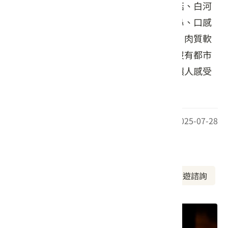
用自家種植荷葉包裹臺灣圓糯米、新社香菇、白河
蓮子、西湖黑毛豬肉等多種食材，香氣撲鼻、口感
豐富。另一道客家醬鴨，以米醬細火燉煮，肉質軟
嫩、醬香入味，搭配白飯更添風味。這裡沒有都市
的喧囂，只有純樸的料理和土地的真情，讓人感受
到最簡單的幸福。
最後更新日期：2025-07-28
周邊資訊
周邊美食
周邊景點
周邊旅宿
旅遊諮詢