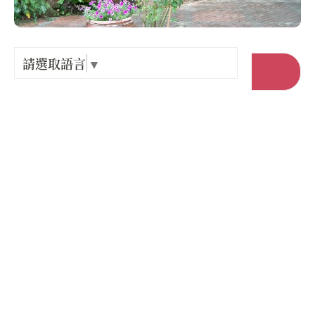
Language
出關古
紀念戳
請選取語言
▼
前往官網
樟之細
店家電話 :
+886-3-7923029
GPX路
店家地址 :
苗栗縣 西湖鄉 金獅村茶亭6-1號
營業時間 :
星期一: 10:00 – 17:00
星期二: 休息
星期三: 10:00 – 17:00
星期四: 10:00 – 17:00