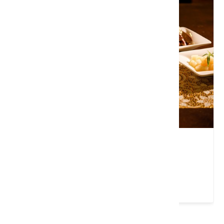
杜石地一號
苗栗縣 苗栗市
4 ★ (296)
請左右移動看更多