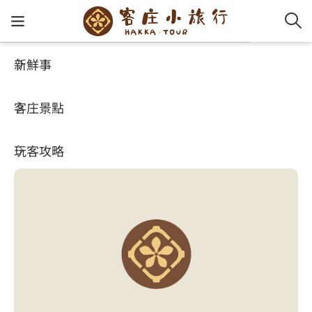
新鮮事
玩客攻略
HA-FOOD
客家新
認識客
好客夯
走訪細
桐花小
大眾運
中文
菊園客家庄
客庄景點
社群講
好玩景
客庄好
小粗坑
推薦遊
影片專
English
4.3
(569)
玩客攻略
客庄智
客家特
渡南古道
達人帶
好站連
日本語
樟之細路
虛擬旅
HA-FOO
石峎古
自主制
常見問
客庄小旅行
即時影
鳴鳳古
服務中
旅遊服務
桐花花
老官道(
旅遊專