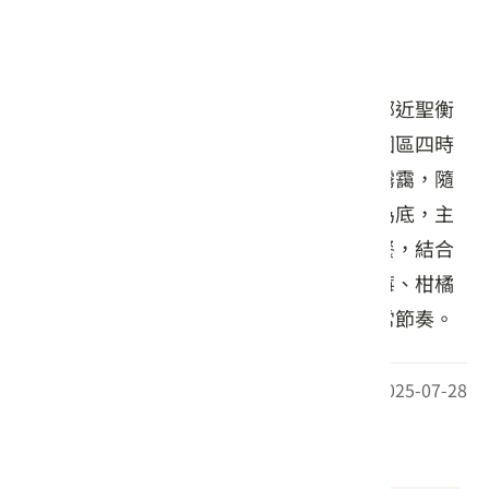
店家介紹
菊園位於大湖鄉海拔約八百公尺的山腰，鄰近聖衡
宮，是遠眺雲海與層巒疊嶂的絕佳位置。園區四時
分明，春賞花、夏品果，秋見楓紅、冬望霧靄，隨
季節更迭展現不同風貌。農場以客家文化為底，主
打客家、薑麻料理及季節限定的草莓風味餐，結合
景觀休憩與果園體驗，讓來訪者在品味草莓、柑橘
等當令水果之餘，也能感受山城靜謐的日常節奏。
最後更新日期：2025-07-28
周邊資訊