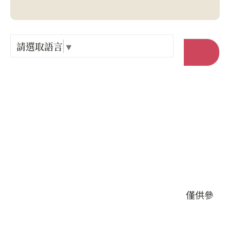
Language
出關古
紀念戳
請選取語言
▼
前往官網
樟之細
店家電話 :
+886-3-7951522
GPX路
店家地址 :
苗栗縣 大湖鄉 栗林村9鄰薑麻園13號
#餐食
本頁店家資料由業者或公開資料來源提供，僅供參
考，詳情請洽業者確認。