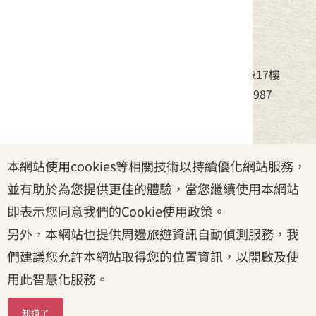
中華民國客家委員會
地址：24220新北市新莊區中平路439號北棟17樓
電話：(02)8995-6988，傳真：(02)8995-6987
服務時間：周一至周五08:30~17:30
本網站使用cookies等相關技術以持續優化網站服務，
政府網站資料開放宣告
|
資訊安全宣告
|
隱私權宣告
並有助於為您提供更佳的體驗，當您繼續使用本網站
|
客家委員會
|
客服信箱
即表示您同意我們的Cookie使用政策。
另外，本網站也提供周邊旅遊資訊自動偵測服務，我
們建議您允許本網站取得您的位置資訊，以開啟及使
用此智慧化服務。
知道了