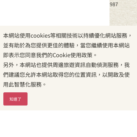
電話：(02)8995-6988，傳真：(02)8995-6987
服務時間：周一至周五08:30~17:30
本網站使用cookies等相關技術以持續優化網站服務，
政府網站資料開放宣告
|
資訊安全宣告
|
隱私權宣告
並有助於為您提供更佳的體驗，當您繼續使用本網站
|
客家委員會
|
客服信箱
即表示您同意我們的Cookie使用政策。
另外，本網站也提供周邊旅遊資訊自動偵測服務，我
們建議您允許本網站取得您的位置資訊，以開啟及使
用此智慧化服務。
知道了