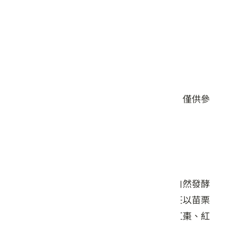
星期五: 10:00 – 18:00
星期六: 10:00 – 18:00
星期日: 10:00 – 18:00
#釀製
#伴手禮/禮盒
本頁店家資料由業者或公開資料來源提供，僅供參
考，詳情請洽業者確認。
店家介紹
揉合科學與風土智慧，採用無化學添加的自然發酵
工法，釀製出風味獨特的啤酒與果醋。酒莊以苗栗
在地作物為靈感，研發出如梅子、杭菊、紅棗、紅