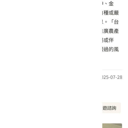
茶、草莓等系列風味啤酒，以及老薑、洛神、金
桔、桑椹等多款天然果醋。每款飲品皆由自種或嚴
選當地食材釀造，蘊含土地滋味與創意巧思。「台
灣鄉村酒莊」不僅是地方特產推手，更是推廣農產
加工創新應用的實踐者。無論是搭餐、解渴或伴
手，皆令人耳目一新，是遊歷苗栗時不可錯過的風
味體驗。
最後更新日期：2025-07-28
周邊資訊
周邊美食
周邊景點
周邊旅宿
旅遊諮詢