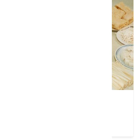
老余牛家莊
苗栗縣 後龍鎮
4.4 ★ (2442)