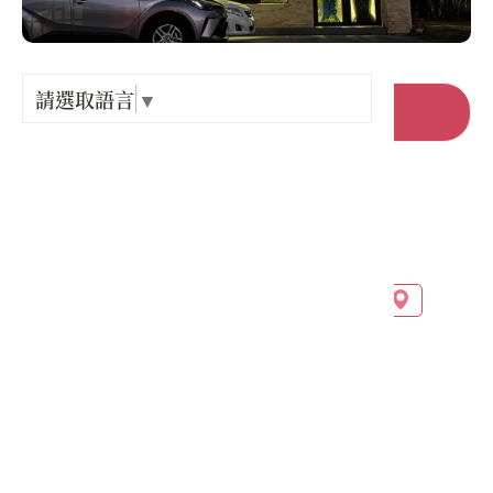
Language
出關古
紀念戳
請選取語言
▼
前往官網
樟之細
店家電話 :
+886-93-2525867
GPX路
店家地址 :
苗栗縣 後龍鎮 東明里下浮尾13鄰28-9號
營業時間 :
星期一: 休息
星期二: 10:00 – 18:00
星期三: 10:00 – 18:00
星期四: 10:00 – 18:00