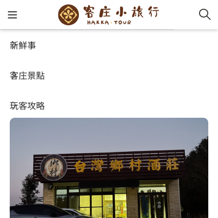
新鮮事
玩客攻略
HA-FOOD
客家新
認識客
好客夯
走訪細
桐花小
大眾運
中文
台灣鄉村酒莊
客庄景點
社群講
好玩景
客庄好
小粗坑
推薦遊
影片專
English
5
(723)
玩客攻略
客庄智
客家特
渡南古道
達人帶
好站連
日本語
樟之細路
虛擬旅
HA-FOO
石峎古
自主制
常見問
客庄小旅行
即時影
鳴鳳古
服務中
旅遊服務
桐花花
老官道(
旅遊專