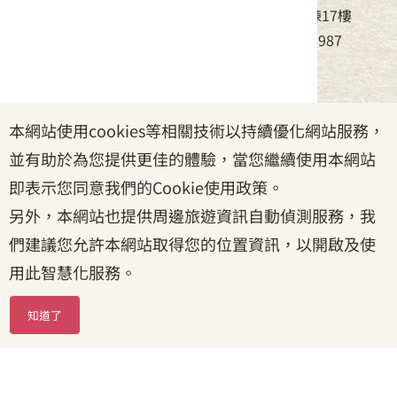
地址：24220新北市新莊區中平路439號北棟17樓
電話：(02)8995-6988，傳真：(02)8995-6987
服務時間：周一至周五08:30~17:30
本網站使用cookies等相關技術以持續優化網站服務，
政府網站資料開放宣告
|
資訊安全宣告
|
隱私權宣告
並有助於為您提供更佳的體驗，當您繼續使用本網站
|
客家委員會
|
客服信箱
即表示您同意我們的Cookie使用政策。
另外，本網站也提供周邊旅遊資訊自動偵測服務，我
們建議您允許本網站取得您的位置資訊，以開啟及使
用此智慧化服務。
知道了